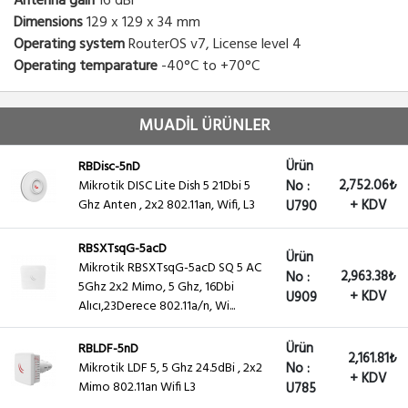
Antenna gain
16 dBi
Dimensions
129 x 129 x 34 mm
Operating system
RouterOS v7, License level 4
Operating temparature
-40°C to +70°C
MUADİL ÜRÜNLER
Ürün
RBDisc-5nD
2,752.06₺
Mikrotik DISC Lite Dish 5 21Dbi 5
No :
Ghz Anten , 2x2 802.11an, Wifi, L3
+ KDV
U790
RBSXTsqG-5acD
Ürün
Mikrotik RBSXTsqG-5acD SQ 5 AC
2,963.38₺
No :
5Ghz 2x2 Mimo, 5 Ghz, 16Dbi
+ KDV
U909
Alıcı,23Derece 802.11a/n, Wi...
Ürün
RBLDF-5nD
2,161.81₺
Mikrotik LDF 5, 5 Ghz 24.5dBi , 2x2
No :
+ KDV
Mimo 802.11an Wifi L3
U785