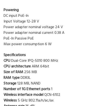
Powering
DC input PoE-In
Input Voltage 12-28 V
Power adapter nominal voltage 24 V
Power adapter nominal current 0.38 A
PoE-In Passive PoE
Max power consumption 6 W
Specifications
CPU
Dual-Core IPQ-5010 800 MHz
CPU architecture
ARM 64bit
Size of RAM
256 MB
RAM type
DDR3L
Storage
128 MB, NAND
Number of 1G Ethernet ports
1
Wireless interface model
QCN-6102
Wireless
5 GHz 802.11a/n/ac/ax