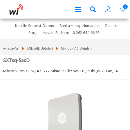
0
Kart İle Serbest Ödeme
Banka Hesap Numaraları
Garanti
Sorgu
Havale Bildirimi
0 262 644 66 63
Anasayfa
Mikrotik Ürünleri
Mikrotik Ağ Ürünleri
SXTsq-5axD
Mikrotik RBSXT SQ AX ,2x2 Mimo, 5 Ghz WIFI-6 ,16Dbi ,802.11 ax, L4