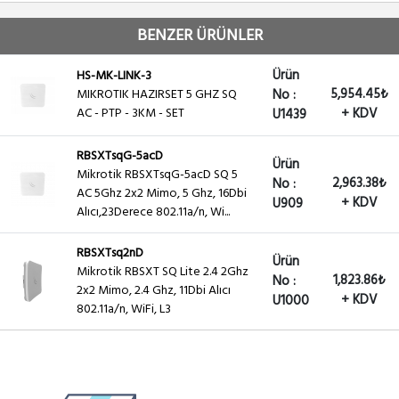
BENZER ÜRÜNLER
Ürün
HS-MK-LINK-3
5,954.45₺
MIKROTIK HAZIRSET 5 GHZ SQ
No :
AC - PTP - 3KM - SET
+ KDV
U1439
RBSXTsqG-5acD
Ürün
Mikrotik RBSXTsqG-5acD SQ 5
2,963.38₺
No :
AC 5Ghz 2x2 Mimo, 5 Ghz, 16Dbi
+ KDV
U909
Alıcı,23Derece 802.11a/n, Wi...
RBSXTsq2nD
Ürün
Mikrotik RBSXT SQ Lite 2.4 2Ghz
1,823.86₺
No :
2x2 Mimo, 2.4 Ghz, 11Dbi Alıcı
+ KDV
U1000
802.11a/n, WiFi, L3