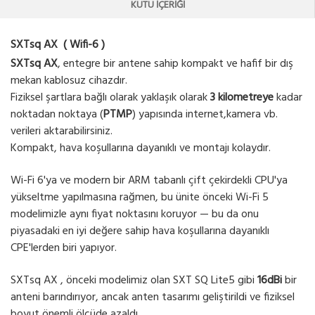
KUTU İÇERIĞI
SXTsq AX ( Wifi-6 )
SXTsq AX
, entegre bir antene sahip kompakt ve hafif bir dış
mekan kablosuz cihazdır.
Fiziksel şartlara bağlı olarak yaklaşık olarak
3 kilometreye
kadar
noktadan noktaya (
PTMP
) yapısında internet,kamera vb.
verileri aktarabilirsiniz.
Kompakt, hava koşullarına dayanıklı ve montajı kolaydır.
Wi-Fi 6'ya ve modern bir ARM tabanlı çift çekirdekli CPU'ya
yükseltme yapılmasına rağmen, bu ünite önceki Wi-Fi 5
modelimizle aynı fiyat noktasını koruyor — bu da onu
piyasadaki en iyi değere sahip hava koşullarına dayanıklı
CPE'lerden biri yapıyor.
SXTsq AX , önceki modelimiz olan SXT SQ Lite5 gibi
16dBi
bir
anteni barındırıyor, ancak anten tasarımı geliştirildi ve fiziksel
boyut önemli ölçüde azaldı