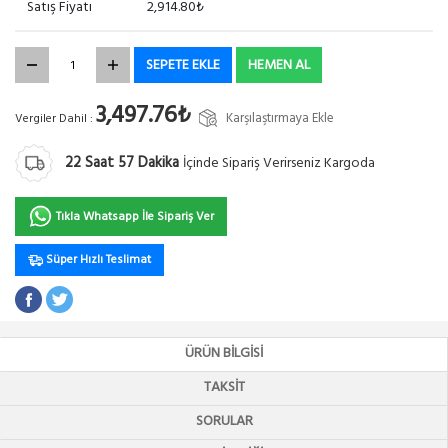
Satış Fiyatı
2,914.80₺
SEPETE EKLE
HEMEN AL
3,497.76₺
Karşılaştırmaya Ekle
Vergiler Dahil :
22
Saat
57
Dakika
İçinde Sipariş Verirseniz Kargoda
Tıkla Whatsapp İle Sipariş Ver
Süper Hızlı Teslimat
ÜRÜN BILGISI
TAKSIT
SORULAR