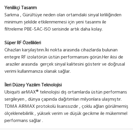
Yenilikçi Tasarım
Sarkma , Gürültüye neden olan ortamdaki sinyal kirliliğinden
minimum şekilde etkilenmemesi için yeni tasarımı ile
filtreleme PBE-5AC-ISO serisinde artık daha kolay.
Süper RF Özellikleri
Cihazları karşılaştırın.İki nokta arasında cihazlarda bulunan
entegre RF izolatörün üstün performansını görün.Her ikisi de
araziler arasında gerçek sinyal kalitesini gösterir ve doğrusal
verimi kullanmanıza olanak sağlar.
İleri Düzey Yazılım Teknolojisi
Ubiquiti airMAX® teknolojisi dış ortamlarda üstün performans
sergileyen , dünya çapında dağıtımları milyonlara ulaşmıştır.
TDMA AIRMAX protokolü lisanssızdır , çoklu ağları görülmemiş
ölçeklenebilirlik , yüksek verim ve düşük gecikme ile mükemmel
performans sağlar .