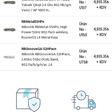
4,935.35₺
No :
Yüksek Çıkışlı 2.4 Ghz 802.11b/g/n
+ KDV
U137
Verici / AP 1600 m...
RBMetal5SHPn
Ürün
Mikrotik RBMetal-5SHPn, High
4,935.35₺
No :
Power 5GHz 802.11a/n wireless,
+ KDV
U150
RouterOS L4 Metal Kasa
RBGrooveGA-52HPacn
Ürün
Mikrotik RBGrooveGA-52HPacn,
4,935.35₺
No :
2.4Ghz-5Ghz DUAL Band,
+ KDV
U758
802.11a/b/g/n/ac ,L4