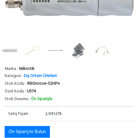
Marka :
Mikrotik
Kategori :
Dış Ortam Ürünleri
Stok Kodu :
RBGroove-52HPn
Özel Kodu :
U574
Stok Durumu :
Ön Siparişle
Satış Fiyatı
2,941.27₺
Ön Siparişte Bulun