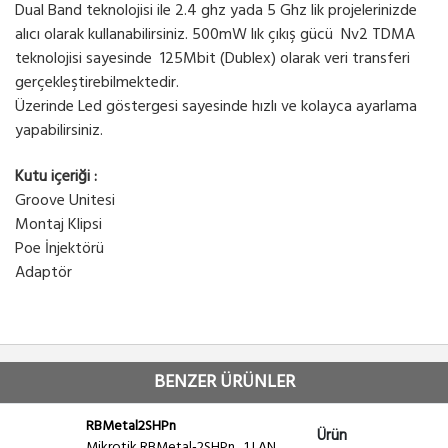
Dual Band teknolojisi ile 2.4 ghz yada 5 Ghz lik projelerinizde
alıcı olarak kullanabilirsiniz. 500mW lık çıkış gücü Nv2 TDMA
teknolojisi sayesinde 125Mbit (Dublex) olarak veri transferi
gerçekleştirebilmektedir.
Üzerinde Led göstergesi sayesinde hızlı ve kolayca ayarlama
yapabilirsiniz.
Kutu içeriği :
Groove Unitesi
Montaj Klipsi
Poe İnjektörü
Adaptör
BENZER ÜRÜNLER
RBMetal2SHPn
Ürün
Mikrotik RBMetal-2SHPn , 1 LAN,