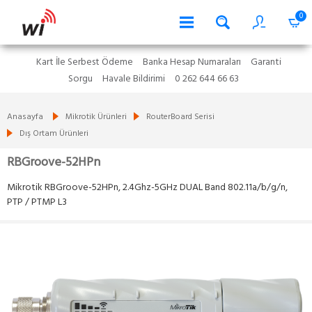
0
Kart İle Serbest Ödeme
Banka Hesap Numaraları
Garanti
Sorgu
Havale Bildirimi
0 262 644 66 63
Anasayfa
Mikrotik Ürünleri
RouterBoard Serisi
Dış Ortam Ürünleri
RBGroove-52HPn
Mikrotik RBGroove-52HPn, 2.4Ghz-5GHz DUAL Band 802.11a/b/g/n,
PTP / PTMP L3