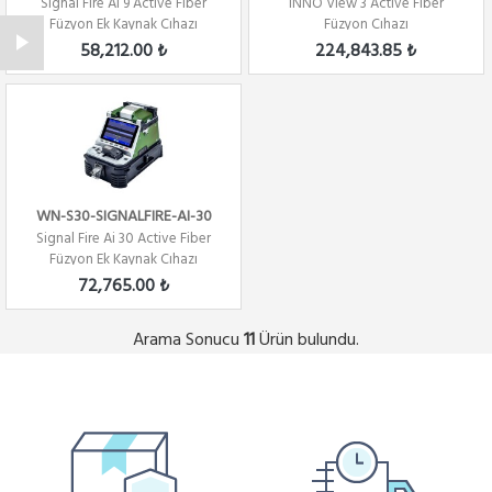
Signal Fire Ai 9 Active Fiber
INNO View 3 Active Fiber
Füzyon Ek Kaynak Cıhazı
Füzyon Cıhazı
58,212.00 ₺
224,843.85 ₺
WN-S30-SIGNALFIRE-AI-30
Signal Fire Ai 30 Active Fiber
Füzyon Ek Kaynak Cıhazı
72,765.00 ₺
Arama Sonucu
Ürün bulundu.
11