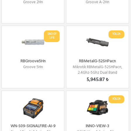
Groove 2Hn
Groove A-2Hn
END OF
YOLDA
LIFE
RBGroove5Hn
RBMetalG-52SHPacn
Groove 5Hn
Mikrotik RBMetalG-52SHPacn,
2.4Ghz-5Ghz Dual Band
802.11a/b/g/n/ac...
5,945.87 ₺
YOLDA
WN-S09-SIGNALFIRE-AI-9
INNO-VIEW-3