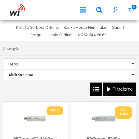
0
Kart İle Serbest Ödeme
Banka Hesap Numaraları
Garanti
Sorgu
Havale Bildirimi
0 262 644 66 63
Anasayfa
Filtreleme
YOLDA
ÖN
SİPARİŞ