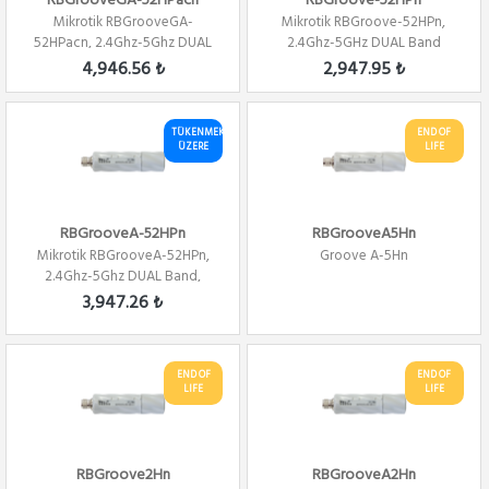
RBGrooveGA-52HPacn
RBGroove-52HPn
Mikrotik RBGrooveGA-
Mikrotik RBGroove-52HPn,
52HPacn, 2.4Ghz-5Ghz DUAL
2.4Ghz-5GHz DUAL Band
Band, 802.11a/b/g/n...
802.11a/b/g/n, PTP...
4,946.56 ₺
2,947.95 ₺
TÜKENMEK
END OF
ÜZERE
LIFE
RBGrooveA-52HPn
RBGrooveA5Hn
Mikrotik RBGrooveA-52HPn,
Groove A-5Hn
2.4Ghz-5Ghz DUAL Band,
802.11a/b/g/n, PT...
3,947.26 ₺
END OF
END OF
LIFE
LIFE
RBGroove2Hn
RBGrooveA2Hn