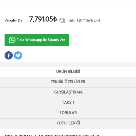
7,791.05₺
Karşılaştırmaya Ekle
Vergiler Dahil :
Tıkla Whatsapp İle Sipariş Ver
ÜRÜN BILGISI
TEKNIK ÖZELLIKLER
KARŞILAŞTIRMA
TAKSIT
SORULAR
KUTU İÇERIĞI