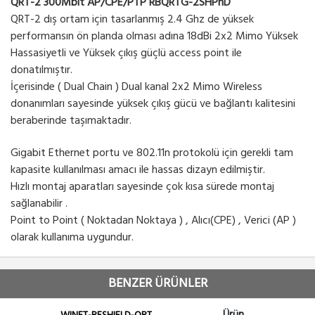
QRT-2 300Mbit AP/CPE/PTP RBQRTG-2SHPnD
QRT-2 dış ortam için tasarlanmış 2.4 Ghz de yüksek
performansın ön planda olması adına 18dBi 2x2 Mimo Yüksek
Hassasiyetli ve Yüksek çıkış güçlü access point ile
donatılmıştır.
İçerisinde ( Dual Chain ) Dual kanal 2x2 Mimo Wireless
donanımları sayesinde yüksek çıkış gücü ve bağlantı kalitesini
beraberinde taşımaktadır.
Gigabit Ethernet portu ve 802.11n protokolü için gerekli tam
kapasite kullanılması amacı ile hassas dizayn edilmiştir.
Hızlı montaj aparatları sayesinde çok kısa sürede montaj
sağlanabilir .
Point to Point ( Noktadan Noktaya ) , Alıcı(CPE) , Verici (AP )
olarak kullanıma uygundur.
BENZER ÜRÜNLER