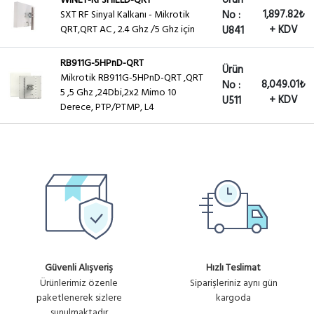
Ürün
WINET-RFSHIELD-QRT
1,897.82₺
SXT RF Sinyal Kalkanı - Mikrotik
No :
QRT,QRT AC , 2.4 Ghz /5 Ghz için
+ KDV
U841
RB911G-5HPnD-QRT
Ürün
Mikrotik RB911G-5HPnD-QRT ,QRT
8,049.01₺
No :
5 ,5 Ghz ,24Dbi,2x2 Mimo 10
+ KDV
U511
Derece, PTP/PTMP, L4
Güvenli Alışveriş
Hızlı Teslimat
Ürünlerimiz özenle
Siparişleriniz aynı gün
paketlenerek sizlere
kargoda
sunulmaktadır