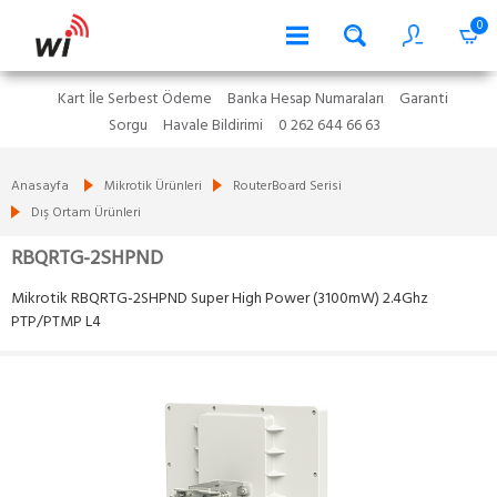
0
Kart İle Serbest Ödeme
Banka Hesap Numaraları
Garanti
Sorgu
Havale Bildirimi
0 262 644 66 63
Anasayfa
Mikrotik Ürünleri
RouterBoard Serisi
Dış Ortam Ürünleri
RBQRTG-2SHPND
Mikrotik RBQRTG-2SHPND Super High Power (3100mW) 2.4Ghz
PTP/PTMP L4