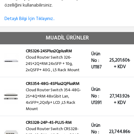
özelliğini kullanabilirsiniz.
Detaylı Bilgi İçin Tıklayınız..
MUADİL ÜRÜNLER
CRS326-24SPlus2QplusRM
Ürün
Cloud Router Switch 326-
25,201.60₺
No :
24S+2Q+RM 24xSFP + 10g,
+ KDV
U1187
2xQSFP+ 40G , L5 Rack Mount
CRS354-48G-4SPlus2QPlusRM
Ürün
Cloud Router Switch 354-48G-
No :
27,143.92₺
2S+4Q+RM 48xGbit Lan,
4xSFP+,2Qsfp+ LCD ,L5 Rack
U1391
+ KDV
Mount
CRS328-24P-4S-PLUS-RM
Ürün
Cloud Router Switch CRS328-
23,744.86₺
No :