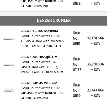
24P-4S+RM with RouterOS L5
+ KDV
U839
24 PORT 480W PoE
BENZER ÜRÜNLER
CRS328-4C-20S-4SplusRM
Ürün
Cloud Router Switch CRS328-
19,374.64₺
No :
4C-20S-4S+RM with RouterOS
+ KDV
U981
L5 20 PORT SFP 4 PORT SFP+
CRS326-24SPlus2QplusRM
Ürün
Cloud Router Switch 326-
25,201.60₺
No :
24S+2Q+RM 24xSFP + 10g,
+ KDV
U1187
2xQSFP+ 40G , L5 Rack Mount
CRS328-24P-4S-PLUS-RM
Ürün
Cloud Router Switch CRS328-
23,744.86₺
No :
24P-4S+RM with RouterOS L5
+ KDV
U839
24 PORT 480W PoE