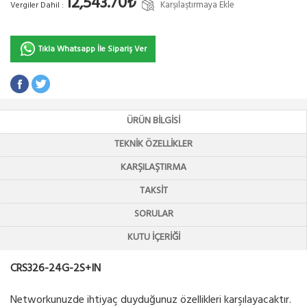
12,543.70₺
Karşılaştırmaya Ekle
Vergiler Dahil :
Tıkla Whatsapp İle Sipariş Ver
ÜRÜN BILGISI
TEKNIK ÖZELLIKLER
KARŞILAŞTIRMA
TAKSIT
SORULAR
KUTU İÇERIĞI
CRS326-24G-2S+IN
Networkunuzde ihtiyaç duyduğunuz özellikleri karşılayacaktır.