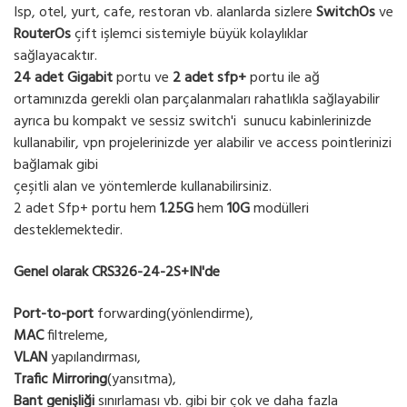
Isp, otel, yurt, cafe, restoran vb. alanlarda sizlere
SwitchOs
ve
RouterOs
çift işlemci sistemiyle büyük kolaylıklar
sağlayacaktır.
24 adet Gigabit
portu ve
2 adet sfp+
portu ile ağ
ortamınızda gerekli olan parçalanmaları rahatlıkla sağlayabilir
ayrıca bu kompakt ve sessiz switch'i sunucu kabinlerinizde
kullanabilir, vpn projelerinizde yer alabilir ve access pointlerinizi
bağlamak gibi
çeşitli alan ve yöntemlerde kullanabilirsiniz.
2 adet Sfp+ portu hem
1.25G
hem
10G
modülleri
desteklemektedir.
Genel olarak CRS326-24-2S+IN'de
Port-to-port
forwarding(yönlendirme),
MAC
filtreleme,
VLAN
yapılandırması,
Trafic Mirroring
(yansıtma),
Bant genişliği
sınırlaması vb. gibi bir çok ve daha fazla