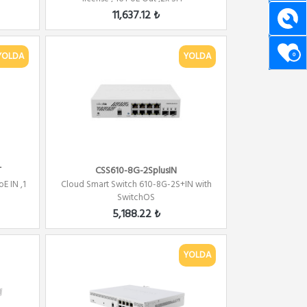
11,637.12 ₺
YOLDA
YOLDA
0
T
CSS610-8G-2SplusIN
E IN ,1
Cloud Smart Switch 610-8G-2S+IN with
SwitchOS
5,188.22 ₺
YOLDA