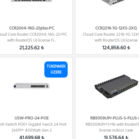
CCR2004-16G-2Splus-PC
CCR2216-1G-12XS-2XQ
loud Core Router CCR2004-16G-2S+PC
Cloud Core Router 2216-1G-12
with RouterOS L6 license Fi...
with RouterOS L6 license
21,225.62 ₺
124,856.60 ₺
TÜKENMEK
ÜZERE
USW-PRO-24-POE
RB5009UPr-PLUS-S-PLUS-
nifi Switch POE+ Gigabit Swich 24 Port
RB5009UPr+S+IN with RouterO
2xSFP+ 400Watt Gen 2
license indoor case
41,699.68 ₺
13,576.64 ₺