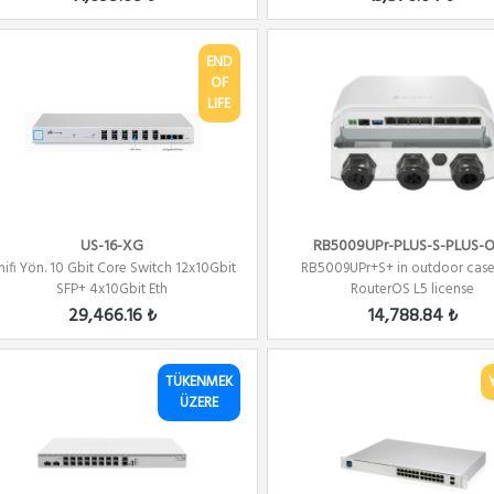
END
OF
LIFE
US-16-XG
RB5009UPr-PLUS-S-PLUS-
nifi Yön. 10 Gbit Core Switch 12x10Gbit
RB5009UPr+S+ in outdoor case
SFP+ 4x10Gbit Eth
RouterOS L5 license
29,466.16 ₺
14,788.84 ₺
TÜKENMEK
ÜZERE