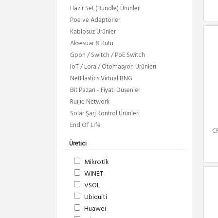
Hazir Set (Bundle) Ürünler
Poe ve Adaptörler
Kablosuz Ürünler
Aksesuar & Kutu
Gpon / Switch / PoE Switch
IoT / Lora / Otomasyon Ürünleri
NetElastics Virtual BNG
Bit Pazarı - Fiyatı Düşenler
Ruijie Network
Solar Şarj Kontrol Ürünleri
End Of Life
C
Üretici
Mikrotik
WINET
VSOL
Ubiquiti
Huawei