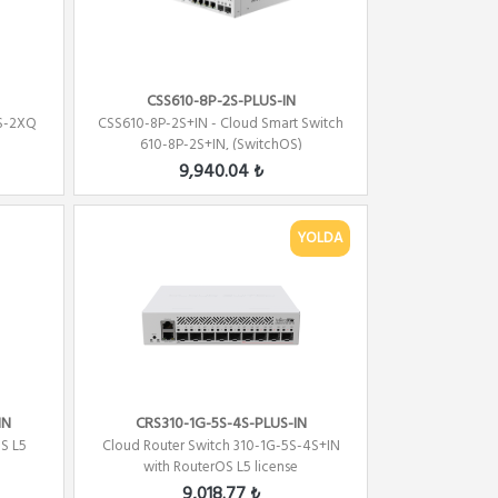
CSS610-8P-2S-PLUS-IN
XS-2XQ
CSS610-8P-2S+IN - Cloud Smart Switch
610-8P-2S+IN, (SwitchOS)
9,940.04 ₺
YOLDA
IN
CRS310-1G-5S-4S-PLUS-IN
S L5
Cloud Router Switch 310-1G-5S-4S+IN
with RouterOS L5 license
9,018.77 ₺