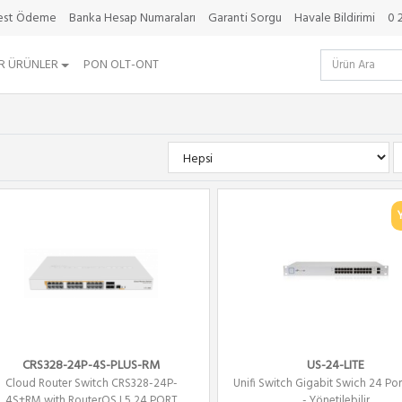
best Ödeme
Banka Hesap Numaraları
Garanti Sorgu
Havale Bildirimi
0 
R ÜRÜNLER
PON OLT-ONT
CRS328-24P-4S-PLUS-RM
US-24-LITE
Cloud Router Switch CRS328-24P-
Unifi Switch Gigabit Swich 24 Po
4S+RM with RouterOS L5 24 PORT
- Yönetilebilir