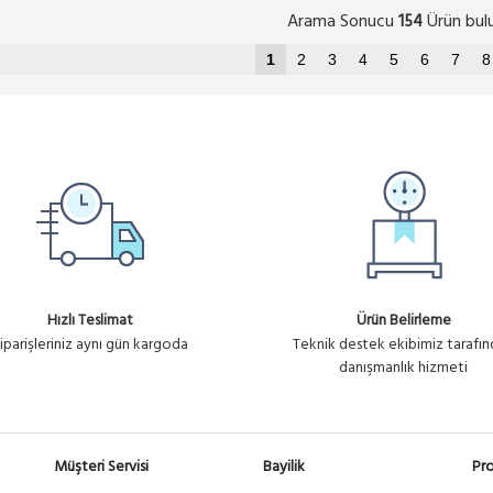
Arama Sonucu
Ürün bul
154
1
2
3
4
5
6
7
8
Hızlı Teslimat
Ürün Belirleme
iparişleriniz aynı gün kargoda
Teknik destek ekibimiz tarafı
danışmanlık hizmeti
Müşteri Servisi
Bayilik
Pro