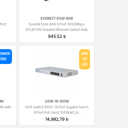
EVEREST-ESW-808
Port
Everest ESW-808 8 Port 1000Mbps
RTL8370N Gigabit Ethernet Switch Hub
945.52 ₺
ENMEK
END
ZERE
OF
LIFE
IN
USW-16-150W
IN with
Unifi Switch POE+ 16 Port Gigabit Swich
8 Port PoE Gen2 150Watt 2x...
14,982.79 ₺