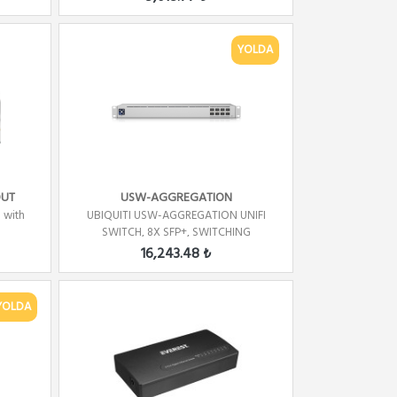
YOLDA
OUT
USW-AGGREGATION
 with
UBIQUITI USW-AGGREGATION UNIFI
SWITCH, 8X SFP+, SWITCHING
CAPACITY...
16,243.48 ₺
YOLDA