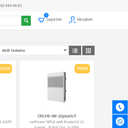
262 644 66 63
0
Sepetim
Hesabım
YOLDA
YOLDA
CRS318-16P-2SplusOUT
rt 2xSFP
netPower 16PoE with RouterOS L5
license , 16 PoE Out ,2x SFP+