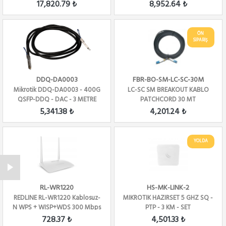
10GER-31
17,820.79 ₺
8,952.64 ₺
ÖN
SİPARİŞ
DDQ-DA0003
FBR-BO-SM-LC-SC-30M
Mikrotik DDQ-DA0003 - 400G
LC-SC SM BREAKOUT KABLO
QSFP-DDQ - DAC - 3 METRE
PATCHCORD 30 MT
5,341.38 ₺
4,201.24 ₺
YOLDA
RL-WR1220
HS-MK-LINK-2
REDLINE RL-WR1220 Kablosuz-
MIKROTIK HAZIRSET 5 GHZ SQ -
N WPS + WISP+WDS 300 Mbps
PTP - 3 KM - SET
Repeater+Ac...
728.37 ₺
4,501.33 ₺