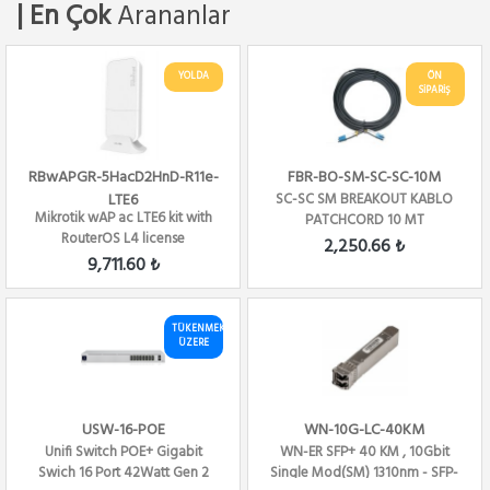
| En Çok
Arananlar
YOLDA
ÖN
SİPARİŞ
RBwAPGR-5HacD2HnD-R11e-
FBR-BO-SM-SC-SC-10M
LTE6
SC-SC SM BREAKOUT KABLO
Mikrotik wAP ac LTE6 kit with
PATCHCORD 10 MT
RouterOS L4 license
2,250.66 ₺
9,711.60 ₺
TÜKENMEK
ÜZERE
USW-16-POE
WN-10G-LC-40KM
Unifi Switch POE+ Gigabit
WN-ER SFP+ 40 KM , 10Gbit
Swich 16 Port 42Watt Gen 2
Single Mod(SM) 1310nm - SFP-