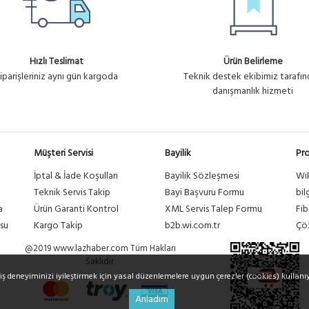
Hızlı Teslimat
Ürün Belirleme
iparişleriniz aynı gün kargoda
Teknik destek ekibimiz tarafı
danışmanlık hizmeti
Müşteri Servisi
Bayilik
Pro
İptal & İade Koşulları
Bayilik Sözleşmesi
Wi
a
Teknik Servis Takip
Bayi Başvuru Formu
bil
a
Ürün Garanti Kontrol
XML Servis Talep Formu
Fib
su
Kargo Takip
b2b.wi.com.tr
Çöz
@2019 www.lazhaber.com Tüm Hakları
Saklıdır.
riş deneyiminizi iyileştirmek için yasal düzenlemelere uygun çerezler (cookies) kullanı
Anladım