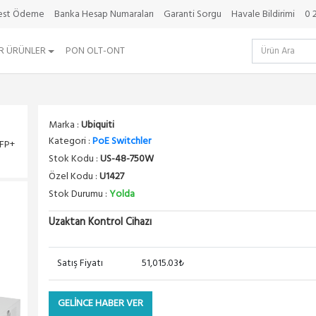
best Ödeme
Banka Hesap Numaraları
Garanti Sorgu
Havale Bildirimi
0 
R ÜRÜNLER
PON OLT-ONT
Marka :
Ubiquiti
Kategori :
PoE Switchler
SFP+
Stok Kodu :
US-48-750W
Özel Kodu :
U1427
Stok Durumu :
Yolda
Uzaktan Kontrol Cihazı
Satış Fiyatı
51,015.03₺
GELİNCE HABER VER