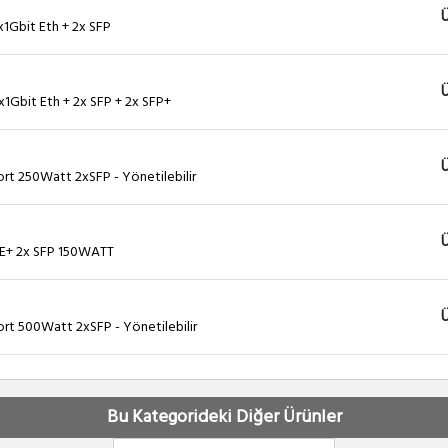
Ü
x1Gbit Eth + 2x SFP
Ü
x1Gbit Eth + 2x SFP + 2x SFP+
Ü
ort 250Watt 2xSFP - Yönetilebilir
Ü
oE+ 2x SFP 150WATT
Ü
ort 500Watt 2xSFP - Yönetilebilir
Ü
E+ 48x1Gbit Eth + 2x SFP + 2x SFP+ 750 Watt
Bu Kategorideki Diğer Ürünler