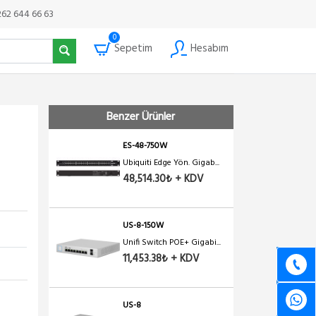
Ubiquiti Edge Yön. Gigab...
262 644 66 63
15,454.55₺ + KDV
0
Sepetim
Hesabım
US-24-500W
Unifi Switch POE+ Gigabi...
28,858.51₺ + KDV
Benzer Ürünler
ES-48-750W
Ubiquiti Edge Yön. Gigab...
48,514.30₺ + KDV
US-8-150W
Unifi Switch POE+ Gigabi...
11,453.38₺ + KDV
US-8