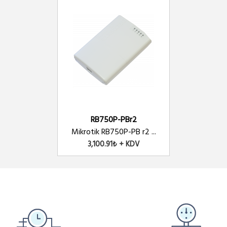
Ü
t 150Watt 2xSFP - Yönetilebilir
Ü
Ü
ich 8 Port Gigabit (4 Port PoE)
RB750P-PBr2
Ü
ort 150Watt
Mikrotik RB750P-PB r2 ...
3,100.91₺ + KDV
Ü
FP - Yönetilebilir