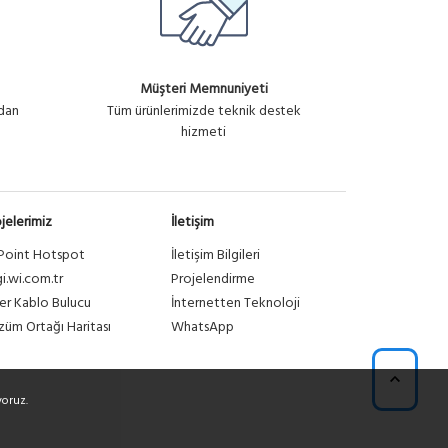
Müşteri Memnuniyeti
ndan
Tüm ürünlerimizde teknik destek
hizmeti
jelerimiz
İletişim
Point Hotspot
İletişim Bilgileri
gi.wi.com.tr
Projelendirme
er Kablo Bulucu
İnternetten Teknoloji
üm Ortağı Haritası
WhatsApp
yoruz.