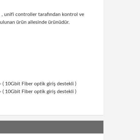
Ubiquiti Edge Yön. Gigab...
10,503.10₺ + KDV
 , unifi controller tarafından kontrol ve
bulunan ürün ailesinde ürünüdür.
ES-48-LITE
Ubiquiti Edge Yön. Gigab...
19,255.67₺ + KDV
US-24-250W
Unifi Switch POE+ Gigabi...
22,142.45₺ + KDV
( 10Gbit Fiber optik giriş destekli )
( 10Gbit Fiber optik giriş destekli )
ES-16-150W
Ubiquiti Edge Yön. Gigab...
15,454.55₺ + KDV
US-24-500W