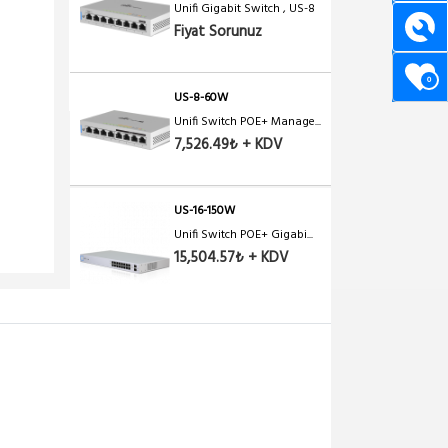
Unifi Gigabit Switch , US-8
Fiyat Sorunuz
0
US-8-60W
Unifi Switch POE+ Manage...
7,526.49₺ + KDV
US-16-150W
Unifi Switch POE+ Gigabi...
15,504.57₺ + KDV
US-24-LITE
Unifi Switch Gigabit Sw...
12,691.24₺ + KDV
ES-24-LITE