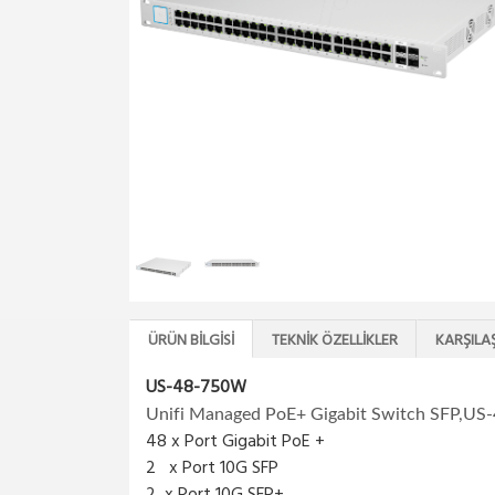
ÜRÜN BILGISI
TEKNIK ÖZELLIKLER
KARŞILA
US-48-750W
Unifi Managed PoE+ Gigabit Switch SFP,U
48 x Port Gigabit PoE +
2 x Port 10G SFP