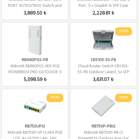
PORT 10/100/1000 Switch and
Port , 5 x Gigabit 1x SFP Case
Router POE...
SwOS ...
3,889.50 ₺
2,228.81 ₺
YOLDA
RB960PGS-PB
CRS105-5S-FB
Mikrotik RB960PGS HEX POE
Cloud Router Switch CRS105-
POWERBOX PRO OUTDOOR ,5
5S-FB Outdoor Layer3, 5x SFP
PORT 10/100/100...
Gigabit,L5
5,098.59 ₺
3,631.07 ₺
YOLDA
YOLDA
RB750UPr2
RB750P-PBr2
Mikrotik RB750P-UP r2 HEX POE
Mikrotik RB750P-PB r2
LITE ,4x 10/100 LAN, 24V
PowerBOX Outdoor Poe Out