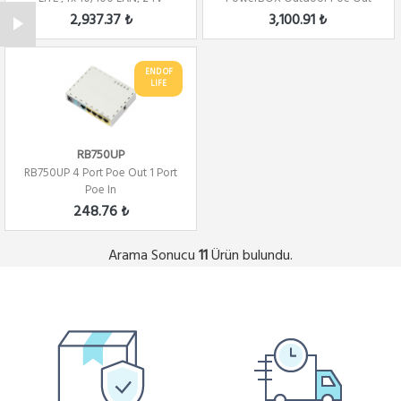
Passive P...
Router ,L4
2,937.37 ₺
3,100.91 ₺
END OF
LIFE
RB750UP
RB750UP 4 Port Poe Out 1 Port
Poe In
248.76 ₺
Arama Sonucu
Ürün bulundu.
11