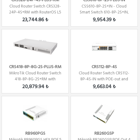
CRS328-24P-4S-PLUS-RM
CSS610-8P-2S-PLUS-IN
Cloud Router Switch CRS328-
CSS610-8P-2S+IN - Cloud
24P-4S+RM with RouterOS L5
Smart Switch 610-8P-2S+IN,
24 PORT 480W...
(SwitchOS)
23,744.86 ₺
9,954.39 ₺
CRS418-8P-8G-2S-PLUS-RM
CRS112-8P-4S
MikroTik Cloud Router Switch
Cloud Router Switch CRS112-
418-8P-8G-2S+RM with
8P-4S-IN with POE-out and
RouterOS L5, rac...
with RouterOS L5
20,879.94 ₺
9,663.04 ₺
RB960PGS
RB260GSP
Mikrotik RB960PGS HEX POE 5
Mikrotik RB260GSP POE Out 4