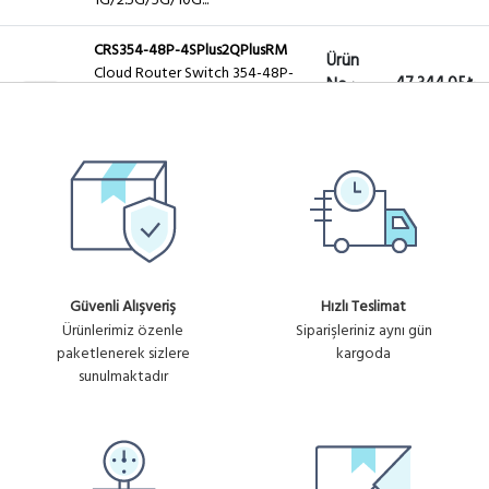
1G/2.5G/5G/10G...
CRS354-48P-4SPlus2QPlusRM
Ürün
Cloud Router Switch 354-48P-
47,344.05₺
No :
4S+2Q+RM 48xGbit PoE+ ,
+ KDV
U1478
4xSFP+,2Qsfp+ LCD ,L5 750W
CRS328-24P-4S-PLUS-RM
Ürün
Cloud Router Switch CRS328-
23,744.86₺
No :
24P-4S+RM with RouterOS L5
+ KDV
U839
24 PORT 480W PoE
Güvenli Alışveriş
Hızlı Teslimat
Ürünlerimiz özenle
Siparişleriniz aynı gün
paketlenerek sizlere
kargoda
sunulmaktadır