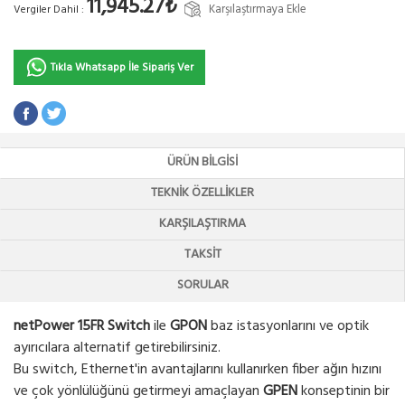
11,945.27₺
Karşılaştırmaya Ekle
Vergiler Dahil :
Tıkla Whatsapp İle Sipariş Ver
ÜRÜN BILGISI
TEKNIK ÖZELLIKLER
KARŞILAŞTIRMA
TAKSIT
SORULAR
netPower 15FR Switch
ile
GPON
baz istasyonlarını ve optik
ayırıcılara alternatif getirebilirsiniz.
Bu switch, Ethernet'in avantajlarını kullanırken fiber ağın hızını
ve çok yönlülüğünü getirmeyi amaçlayan
GPEN
konseptinin bir