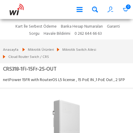
0
Kart İle Serbest Ödeme
Banka Hesap Numaraları
Garanti
Sorgu
Havale Bildirimi
0 262 644 66 63
Anasayfa
Mikrotik Ürünleri
Mikrotik Switch Ailesi
Cloud Router Swich / CRS
CRS318-1Fi-15Fr-2S-OUT
netPower 15FR with RouterOS L5 license , 15 PoE IN ,1 PoE Out , 2 SFP