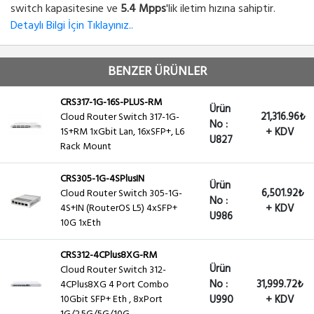
switch kapasitesine ve
5.4 Mpps
'lik iletim hızına sahiptir.
Detaylı Bilgi İçin Tıklayınız..
BENZER ÜRÜNLER
CRS317-1G-16S-PLUS-RM
Ürün
21,316.96₺
Cloud Router Switch 317-1G-
No :
1S+RM 1xGbit Lan, 16xSFP+, L6
+ KDV
U827
Rack Mount
CRS305-1G-4SPlusIN
Ürün
6,501.92₺
Cloud Router Switch 305-1G-
No :
4S+IN (RouterOS L5) 4xSFP+
+ KDV
U986
10G 1xEth
CRS312-4CPlus8XG-RM
Ürün
Cloud Router Switch 312-
No :
31,999.72₺
4CPlus8XG 4 Port Combo
10Gbit SFP+ Eth , 8xPort
U990
+ KDV