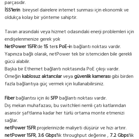
parçasıdır.
İSS'lerin
bireysel dairelere internet sunması için ekonomik ve
oldukça kolay bir yönteme sahiptir.
Tavan arasındaki veya hizmet odasındaki enerji problemleri için
endişelenmenize gerek yok
NetPower 15FR
'de
15
ter
s PoE-i
n bağlantı noktası vardır.
Yapınıza bağlı olarak, netPower tek bir istemciden bile gerekli
gücü alabilir.
Başka bir Ethernet bağlantı noktasında PoE çıkışı vardır.
Örneğin
kablosuz aktarıcılar
veya
güvenlik kamerası
gibi birden
fazla bağlantıya güç vermek için kullanabilirsiniz.
Fiber
bağlantısı için iki
SFP
bağlantı noktası vardır.
Dış mekan muhafazası, bu switchleri nemli çatı katlarından
asansör şaftlarına kadar her türlü ortama monte etmenizi
sağlar.
netPower 15FR
projelerinizde maliyeti düşürür ve hızı artırır.
netPower 15FR
,
3.6 Gbps'
lik throughput değerine ,
7.2 Gbps
'lik