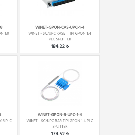
-8
WINET-GPON-CAS-UPC-1-4
N 1:8
WINET - SC/UPC KASET TIPI GPON 1:4
PLC SPLITTER
184.22 ₺
6
WINET-GPON-B-UPC-1-4
:16 PLC
WINET - SC/UPC BAR TIPI GPON 1:4 PLC
SPLITTER
174.52 ₺