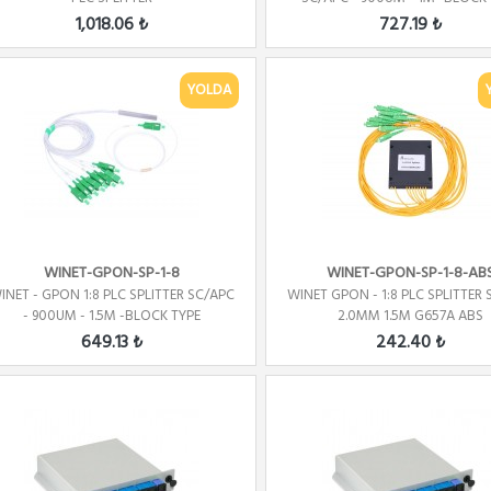
1,018.06 ₺
727.19 ₺
YOLDA
WINET-GPON-SP-1-8
WINET-GPON-SP-1-8-AB
INET - GPON 1:8 PLC SPLITTER SC/APC
WINET GPON - 1:8 PLC SPLITTER
- 900UM - 1.5M -BLOCK TYPE
2.0MM 1.5M G657A ABS
649.13 ₺
242.40 ₺