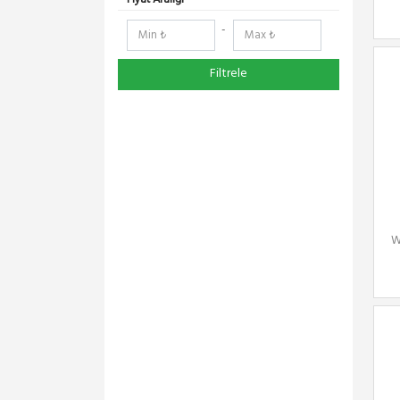
-
Filtrele
W