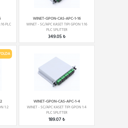
6
WINET-GPON-CAS-APC-1-16
:16 PLC
WINET - SC/APC KASET TIPI GPON 1:16
PLC SPLITTER
349.05 ₺
YOLDA
2
WINET-GPON-CAS-APC-1-4
N 1:2
WINET - SC/APC KASET TIPI GPON 1:4
PLC SPLITTER
189.07 ₺