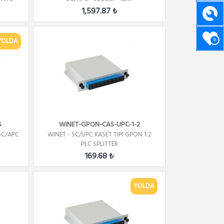
1,597.87 ₺
YOLDA
0
S
WINET-GPON-CAS-UPC-1-2
 SC/APC
WINET - SC/UPC KASET TIPI GPON 1:2
PLC SPLITTER
169.68 ₺
YOLDA