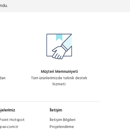
ndu.
Müşteri Memnuniyeti
ndan
Tüm ürünlerimizde teknik destek
hizmeti
jelerimiz
İletişim
Point Hotspot
İletişim Bilgileri
gi.wi.com.tr
Projelendirme