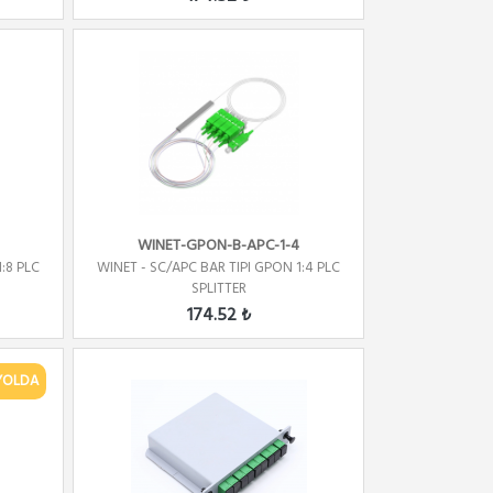
WINET-GPON-B-APC-1-4
:8 PLC
WINET - SC/APC BAR TIPI GPON 1:4 PLC
SPLITTER
174.52 ₺
YOLDA