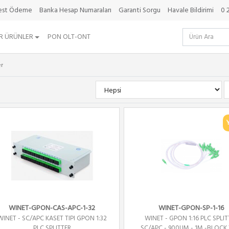
best Ödeme
Banka Hesap Numaraları
Garanti Sorgu
Havale Bildirimi
0 
R ÜRÜNLER
PON OLT-ONT
er
WINET-GPON-CAS-APC-1-32
WINET-GPON-SP-1-16
WINET - SC/APC KASET TIPI GPON 1:32
WINET - GPON 1:16 PLC SPLIT
PLC SPLITTER
SC/APC - 900UM - 1M -BLOCK