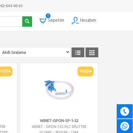
262 644 66 63
0
Sepetim
Hesabım
YOLDA
YOLDA
WINET-GPON-SP-1-32
TER
WINET - GPON 1:32 PLC SPLITTER
 TYPE
SC/APC - 900UM - 1.5M