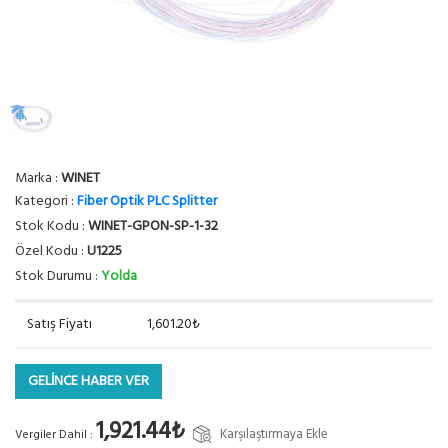
Marka :
WINET
Kategori :
Fiber Optik PLC Splitter
Stok Kodu :
WINET-GPON-SP-1-32
Özel Kodu :
U1225
Stok Durumu :
Yolda
Satış Fiyatı
1,601.20₺
GELİNCE HABER VER
1,921.44₺
Karşılaştırmaya Ekle
Vergiler Dahil :