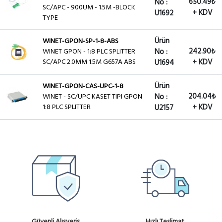
650.49₺
No :
SC/APC - 900UM - 1.5M -BLOCK
+ KDV
U1692
TYPE
Ürün
WINET-GPON-SP-1-8-ABS
242.90₺
WINET GPON - 1:8 PLC SPLITTER
No :
SC/APC 2.0MM 1.5M G657A ABS
+ KDV
U1694
Ürün
WINET-GPON-CAS-UPC-1-8
204.04₺
WINET - SC/UPC KASET TIPI GPON
No :
1:8 PLC SPLITTER
+ KDV
U2157
Ürün
WINET-GPON-CAS-UPC-1-2
170.03₺
WINET - SC/UPC KASET TIPI GPON
No :
1:2 PLC SPLITTER
+ KDV
U2159
Ürün
WINET-GPON-CAS-UPC-1-4
184.60₺
WINET - SC/UPC KASET TIPI GPON
No :
1:4 PLC SPLITTER
+ KDV
U2156
Ürün
Güvenli Alışveriş
WINET-GPON-CAS-UPC-1-16
Hızlı Teslimat