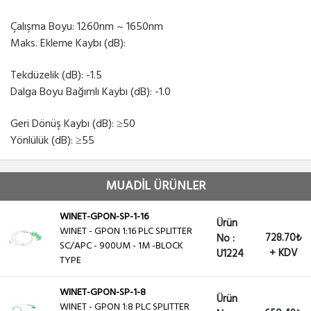
Çalışma Boyu: 1260nm ~ 1650nm
Maks. Ekleme Kaybı (dB):
Tekdüzelik (dB): -1.5
Dalga Boyu Bağımlı Kaybı (dB): -1.0
Geri Dönüş Kaybı (dB): ≥50
Yönlülük (dB): ≥55
MUADİL ÜRÜNLER
WINET-GPON-SP-1-16
Ürün
WINET - GPON 1:16 PLC SPLITTER
728.70₺
No :
SC/APC - 900UM - 1M -BLOCK
+ KDV
U1224
TYPE
WINET-GPON-SP-1-8
Ürün
WINET - GPON 1:8 PLC SPLITTER