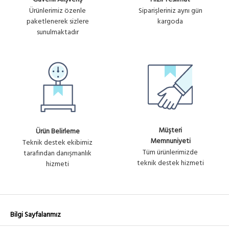
340.06₺
WINET - SC/UPC KASET TIPI GPON
No :
Ürünlerimiz özenle
Siparişleriniz aynı gün
1:16 PLC SPLITTER
+ KDV
paketlenerek sizlere
kargoda
U2158
sunulmaktadır
Müşteri
Ürün Belirleme
Memnuniyeti
Teknik destek ekibimiz
Tüm ürünlerimizde
tarafından danışmanlık
teknik destek hizmeti
hizmeti
Bilgi Sayfalarımız