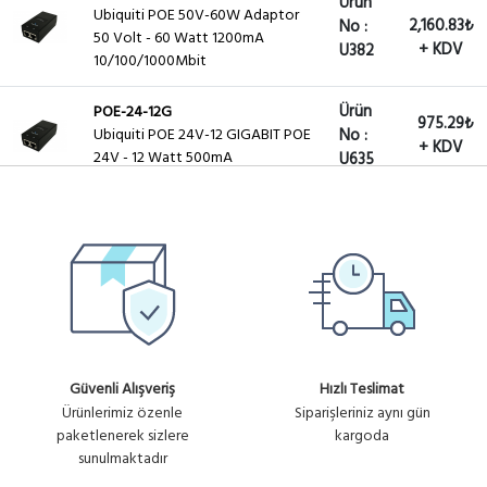
Ürün
Ubiquiti POE 50V-60W Adaptor
2,160.83₺
No :
50 Volt - 60 Watt 1200mA
+ KDV
U382
10/100/1000Mbit
Ürün
POE-24-12G
975.29₺
Ubiquiti POE 24V-12 GIGABIT POE
No :
+ KDV
24V - 12 Watt 500mA
U635
Ürün
POE-48-24W-G
1,213.95₺
Ubiquiti POE 48V-24W Adaptor
No :
48 Volt - 24 Watt 500mA Gigabit
+ KDV
U620
POE-48-24W
Ürün
Ubiquiti POE 48V-24W Adaptor
1,525.45₺
No :
48 Volt - 24 Watt 500mA
+ KDV
U678
10/100Mbit
Güvenli Alışveriş
Hızlı Teslimat
Ürünlerimiz özenle
Siparişleriniz aynı gün
Ürün
POE-24-24G
paketlenerek sizlere
kargoda
1,165.39₺
Ubiquiti POE 24V-24 Gigabit POE
No :
sunulmaktadır
24V - 24 Watt 1000mA
+ KDV
U795