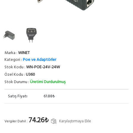
Marka :
WINET
Kategori :
Poe ve Adaptörler
Stok Kodu :
WN-POE-24V-24W
Özel Kodu :
U360
Stok Durumu :
Üretimi Durdurulmuş
Satış Fiyatı
61.88₺
74.26₺
Karşılaştırmaya Ekle
Vergiler Dahil :