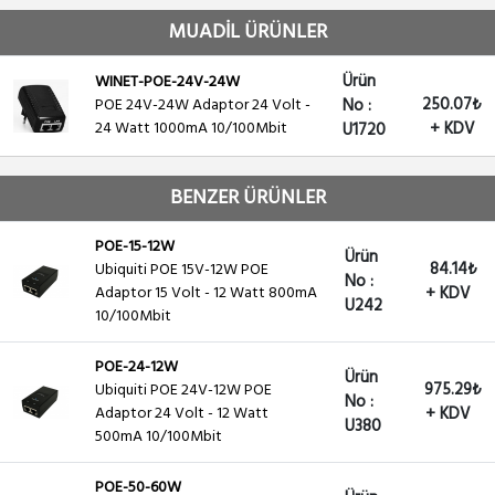
MUADİL ÜRÜNLER
Ürün
WINET-POE-24V-24W
250.07₺
POE 24V-24W Adaptor 24 Volt -
No :
24 Watt 1000mA 10/100Mbit
+ KDV
U1720
BENZER ÜRÜNLER
POE-15-12W
Ürün
84.14₺
Ubiquiti POE 15V-12W POE
No :
Adaptor 15 Volt - 12 Watt 800mA
+ KDV
U242
10/100Mbit
POE-24-12W
Ürün
975.29₺
Ubiquiti POE 24V-12W POE
No :
Adaptor 24 Volt - 12 Watt
+ KDV
U380
500mA 10/100Mbit
POE-50-60W