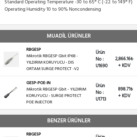
Standard Operating Temperature -30 to 65° C (-22 to 149° F)
Operating Humidity 10 to 90% Noncondensing
MUADİL ÜRÜNLER
RBGESP
Ürün
Mikrotik RBGESP Gbit IP68 -
2,866.16₺
No :
YILDIRIM KORUYUCU - DIS
+ KDV
U1690
ORTAM SURGE PROTECT -V2
GESP-POE-IN
Ürün
898.71₺
Mikrotik RBGESP Gbit - YILDIRIM
No :
KORUYUCU - SURGE PROTECT
+ KDV
U1713
POE INJECTOR
BENZER ÜRÜNLER
RBGESP