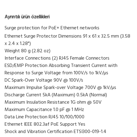
Ayrıntılı ürün özellikleri
Surge protection for PoE+ Ethernet networks
Ethernet Surge Protector Dimensions 91 x 61 x 32.5 mm (3.58
x 2.4 x 1.28")
Weight 80 g (2.82 oz)
Interface Connections (2) RJ45 Female Connectors
ESD/EMP Protection Absorbing Transient Current with
Response to Surge Voltage from 100V/s to 1kV/µs
DC Spark-Over Voltage 90V @ 100V/s
Maximum Impulse Spark-over Voltage 700V @ 1kV/µs
Discharge Current 5kA (Maximum) 0.5kA (Normal)
Maximum Insulation Resistance 1G ohm @ 50V
Maximum Capacitance 1.0 pF @ 1 MHz
Data Line Protection RJ45 10/100/1000
Ethernet IEEE 802.3af PoE Support Yes
Shock and Vibration Certification ETSI300-019-1.4