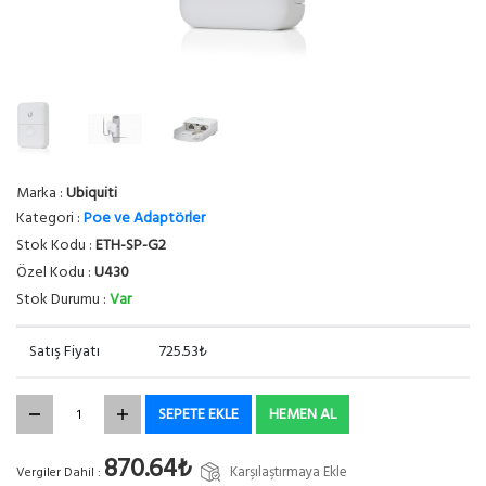
Marka :
Ubiquiti
Kategori :
Poe ve Adaptörler
Stok Kodu :
ETH-SP-G2
Özel Kodu :
U430
Stok Durumu :
Var
Satış Fiyatı
725.53₺
SEPETE EKLE
HEMEN AL
870.64₺
Karşılaştırmaya Ekle
Vergiler Dahil :