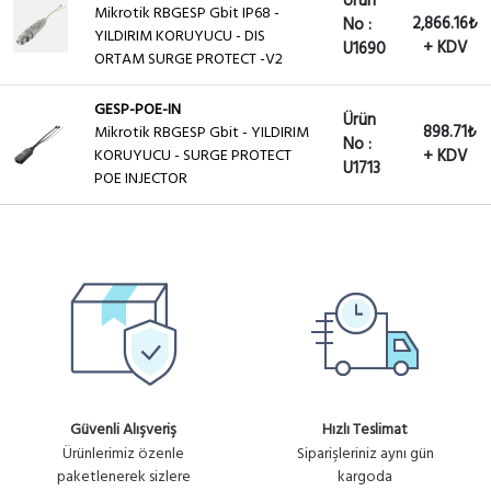
Ürün
Mikrotik RBGESP Gbit IP68 -
2,866.16₺
No :
YILDIRIM KORUYUCU - DIS
+ KDV
U1690
ORTAM SURGE PROTECT -V2
GESP-POE-IN
Ürün
898.71₺
Mikrotik RBGESP Gbit - YILDIRIM
No :
KORUYUCU - SURGE PROTECT
+ KDV
U1713
POE INJECTOR
Güvenli Alışveriş
Hızlı Teslimat
Ürünlerimiz özenle
Siparişleriniz aynı gün
paketlenerek sizlere
kargoda