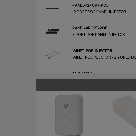
PANEL-12PORT-POE
12 PORT POE PANEL INJECTOR
PANEL-8PORT-POE
8 PORT POE PANEL INJECTOR
WINET-POE-INJECTOR
WINET POE INJECTOR - 2 YÖNLÜ DİŞ
ES-8-150W
Ubiquiti Edge Yön. Gigabit Switch
PANEL-8PORT-GB-POE
8 PORT GBIT POE PANEL INJECTOR
WINET-SW-FE8-6R-2P
WINET REVERSE POE SWITCH 6 POR