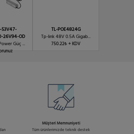
: U1280
2,875.85₺ + KDV
-53V47-
TL-POE4824G
WINET-POE
-26V94-OD
Tp-link 48V 0.5A Gigab...
POE 24V-24W A
Power Güç ...
750.22₺ + KDV
250.07₺
Sorunuz
Müşteri Memnuniyeti
ndan
Tüm ürünlerimizde teknik destek