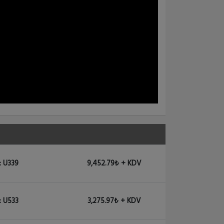
2,875.85₺ + KDV
: U339
9,452.79₺ + KDV
: U533
3,275.97₺ + KDV