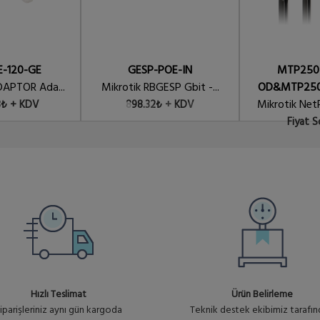
Ürün No 
TOR V2
E-120-GE
GESP-POE-IN
MTP250
DAPTOR Ada...
Mikrotik RBGESP Gbit -...
OD&MTP250
Mikrotik Net
8₺ + KDV
898.32₺ + KDV
Fiyat 
Hızlı Teslimat
Ürün Belirleme
iparişleriniz aynı gün kargoda
Teknik destek ekibimiz tarafı