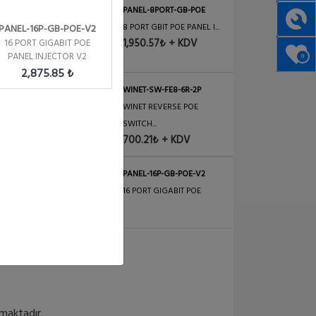
PANEL-8PORT-GB-POE
8 PORT GBIT POE PANEL I...
PANEL-16P-GB-POE-V2
1,950.57₺ + KDV
16 PORT GIGABIT POE
PANEL INJECTOR V2
0
2,875.85 ₺
WINET-SW-FE8-6R-2P
WINET REVERSE POE
SWITCH...
700.21₺ + KDV
PANEL-16P-GB-POE-V2
16 PORT GIGABIT POE
PANE...
2,875.85₺ + KDV
ES-8XP
Ubiquiti Edge Yön. Gigab...
9,452.79₺ + KDV
ılmaktadır.