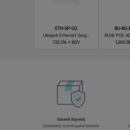
PANEL-16P-GB-POE-V2
16 PORT GIGABIT POE PANEL INJEC
ETH-SP-G2
RU-RG-
Ubiquiti Ethernet Surg...
RUJIE POE A
725.21₺ + KDV
1,300.3
Güvenli Alışveriş
Ürünlerimiz özenle paketlenerek
S