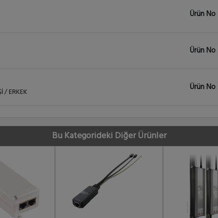
Ürün No 
Ürün No 
Ürün No 
İ / ERKEK
Ürün No 
 8x1Gbit Eth + 2x SFP 150Watt
Bu Kategorideki Diğer Ürünler
Ürün No 
 - WALL MOUNT
Ürün No 
T POE-IN - 2 PORT POE OUT