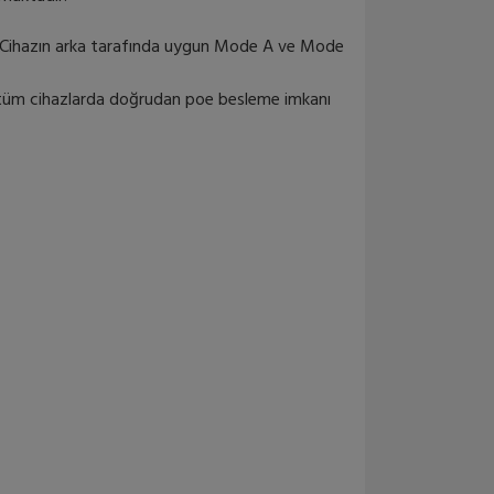
PANEL-12PORT-GB-POE
( Cihazın arka tarafında uygun Mode A ve Mode
12 PORT GIGABIT POE
PANE...
n tüm cihazlarda doğrudan poe besleme imkanı
3,275.97₺ + KDV
PANEL-12PORT-POE
12 PORT POE PANEL
INJECTOR
2,950.87₺ + KDV
PANEL-8PORT-POE
8 PORT POE PANEL
INJECTOR
575.17₺ + KDV
WINET-POE-INJECTOR
WINET POE INJECTOR - 2 Y...
162.55₺ + KDV