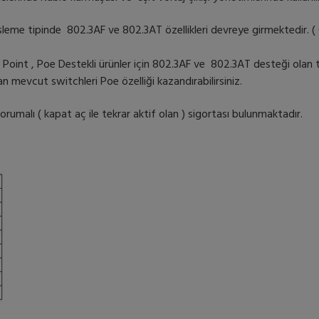
me tipinde 802.3AF ve 802.3AT özellikleri devreye girmektedir. 
 Point , Poe Destekli ürünler için 802.3AF ve 802.3AT desteği ola
mevcut switchleri Poe özelliği kazandırabilirsiniz.
malı ( kapat aç ile tekrar aktif olan ) sigortası bulunmaktadır.