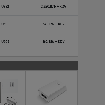
: U553
2,950.87₺ + KDV
: U605
575.17₺ + KDV
: U609
162.55₺ + KDV
: U759
10,503.10₺ + KDV
: U905
1,950.57₺ + KDV
: U1250
700.21₺ + KDV