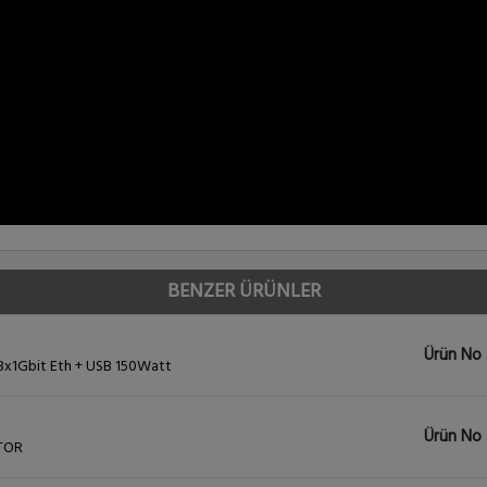
BENZER ÜRÜNLER
Ürün No 
 8x1Gbit Eth + USB 150Watt
Ürün No 
CTOR