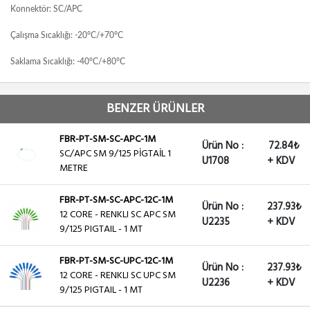
Konnektör: SC/APC
Çalışma Sıcaklığı: -20°C/+70°C
Saklama Sıcaklığı: -40°C/+80°C
BENZER ÜRÜNLER
FBR-PT-SM-SC-APC-1M
Ürün No :
72.84₺
SC/APC SM 9/125 PİGTAİL 1
U1708
+ KDV
METRE
FBR-PT-SM-SC-APC-12C-1M
Ürün No :
237.93₺
12 CORE - RENKLI SC APC SM
U2235
+ KDV
9/125 PIGTAIL - 1 MT
FBR-PT-SM-SC-UPC-12C-1M
Ürün No :
237.93₺
12 CORE - RENKLI SC UPC SM
U2236
+ KDV
9/125 PIGTAIL - 1 MT