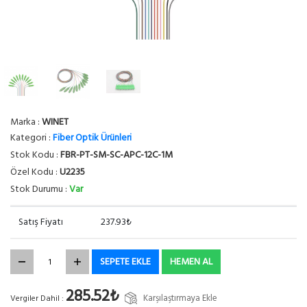
Marka :
WINET
Kategori :
Fiber Optik Ürünleri
Stok Kodu :
FBR-PT-SM-SC-APC-12C-1M
Özel Kodu :
U2235
Stok Durumu :
Var
Satış Fiyatı
237.93₺
SEPETE EKLE
HEMEN AL
285.52₺
Karşılaştırmaya Ekle
Vergiler Dahil :