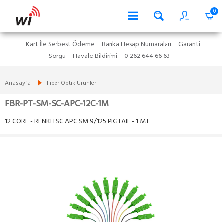
0
Kart İle Serbest Ödeme
Banka Hesap Numaraları
Garanti
Sorgu
Havale Bildirimi
0 262 644 66 63
Anasayfa
Fiber Optik Ürünleri
FBR-PT-SM-SC-APC-12C-1M
12 CORE - RENKLI SC APC SM 9/125 PIGTAIL - 1 MT