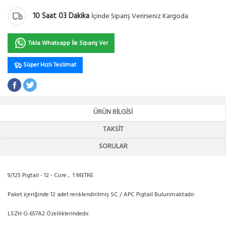
10
Saat
03
Dakika
İçinde Sipariş Verirseniz Kargoda
Tıkla Whatsapp İle Sipariş Ver
Süper Hızlı Teslimat
ÜRÜN BILGISI
TAKSIT
SORULAR
9/125 Pigtail - 12 - Core , 1 METRE
Paket içeriğinde 12 adet renklendirilmiş SC / APC Pigtail Bulunmaktadır.
LSZH G:657A2 Özelliklerindedir.