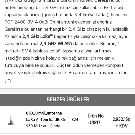
wAP LR2 kiti için 2.4 GHz 8 dBi Omni Anten. Gerekirse, bu
anten herhangi bir 2.4 GHz cihaz için kullanılabilir.
Ekstra ağ
kapsama alanı için (görüş hattında 3-4 km'ye kadar), harici bir
TOF-2400-8V-4 8dBi Omni anteni eklemenizi öneririz.
Gerekirse bu anten herhangi bir 2,4 GHz cihaz için kullanılabilir.
Yalnızca
2,4 GHz LoRa®
bağlantısıyla çalışmakla kalmaz, aynı
zamanda normal
2,4 GHz WLAN'ı
da destekler. Bu ürün, 1
metrelik SMA kablosu ve ağ kapsama alanını artırmak
istediğinizde hızlı ve kolay direk bağlantısı için mekanik
tutucuyla birlikte sunulur. Güçten ödün vermeden kompakt
boyut ve iyileştirilmiş sağlamlık. Bu anten tam ihtiyacınız olan
şey.
BENZER ÜRÜNLER
868_Omni_antenna
Ürün No
2,952.15₺
LoRa Anteni 6.5 dBi Omni 824-
: U1817
960 MHz aralığında
+ KDV