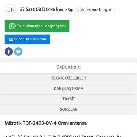
23
Saat
08
Dakika
İçinde Sipariş Verirseniz Kargoda
Tıkla Whatsapp İle Sipariş Ver
Süper Hızlı Teslimat
ÜRÜN BILGISI
TEKNIK ÖZELLIKLER
KARŞILAŞTIRMA
TAKSIT
SORULAR
Mikrotik TOF-2400-8V-4 Omni antenna