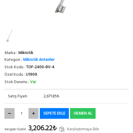
Marka :
Mikrotik
Kategori :
Mikrotik Antenler
Stok Kodu :
TOF-2400-8V-4
Özel Kodu :
U1909
Stok Durumu :
Var
Satış Fiyatı
2,671.85₺
SEPETE EKLE
HEMEN AL
3,206.22₺
Karşılaştırmaya Ekle
Vergiler Dahil :