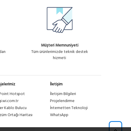
Müşteri Memnuniyeti
ndan
Tüm ürünlerimizde teknik destek
hizmeti
jelerimiz
İletişim
Point Hotspot
İletişim Bilgileri
gi.wi.com.tr
Projelendirme
er Kablo Bulucu
İnternetten Teknoloji
üm Ortağı Haritası
WhatsApp