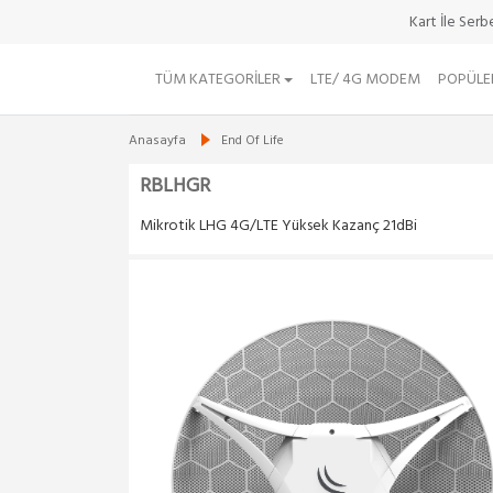
Kart İle Ser
TÜM KATEGORILER
LTE/ 4G MODEM
POPÜLE
Anasayfa
End Of Life
RBLHGR
Mikrotik LHG 4G/LTE Yüksek Kazanç 21dBi