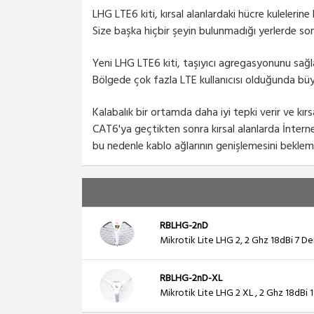
LHG LTE6 kiti, kırsal alanlardaki hücre kulelerine
Size başka hiçbir şeyin bulunmadığı yerlerde son
Yeni LHG LTE6 kiti, taşıyıcı agregasyonunu sağ
Bölgede çok fazla LTE kullanıcısı olduğunda büy
Kalabalık bir ortamda daha iyi tepki verir ve kırs
CAT6'ya geçtikten sonra kırsal alanlarda İnternet
bu nedenle kablo ağlarının genişlemesini beklem
RBLHG-2nD
Mikrotik Lite LHG 2, 2 Ghz 18dBi 7 De
RBLHG-2nD-XL
Mikrotik Lite LHG 2 XL , 2 Ghz 18dBi 