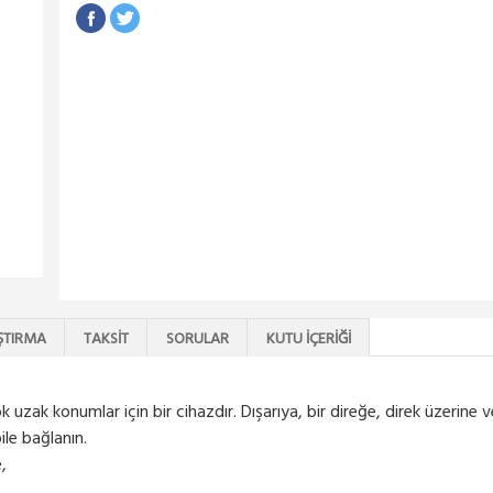
ŞTIRMA
TAKSIT
SORULAR
KUTU İÇERIĞI
uzak konumlar için bir cihazdır. Dışarıya, bir direğe, direk üzerine
ile bağlanın.
e,