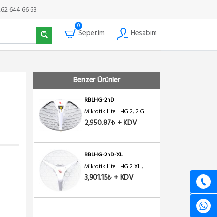
262 644 66 63
0
Sepetim
Hesabım
Benzer Ürünler
RBLHG-2nD
Mikrotik Lite LHG 2, 2 G...
2,950.87₺ + KDV
RBLHG-2nD-XL
Mikrotik Lite LHG 2 XL ,...
3,901.15₺ + KDV