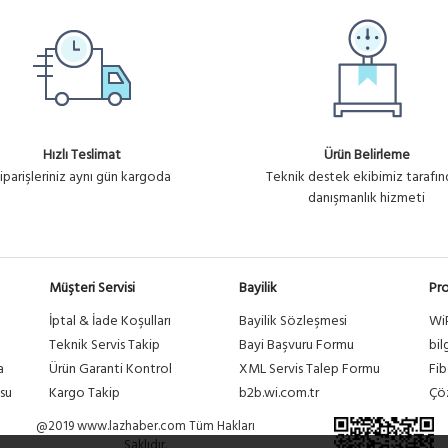
Hızlı Teslimat
Ürün Belirleme
iparişleriniz aynı gün kargoda
Teknik destek ekibimiz tarafı
danışmanlık hizmeti
Müşteri Servisi
Bayilik
Pro
İptal & İade Koşulları
Bayilik Sözleşmesi
Wi
a
Teknik Servis Takip
Bayi Başvuru Formu
bil
a
Ürün Garanti Kontrol
XML Servis Talep Formu
Fib
su
Kargo Takip
b2b.wi.com.tr
Çöz
@2019 www.lazhaber.com Tüm Hakları
Saklıdır.