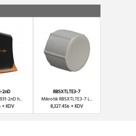
1-2nD
RBSXTLTE3-7
RBSXTG-5H
931-2nD h...
Mikrotik RBSXTLTE3-7 L...
Mikrotik RBSX
₺ + KDV
8,327.45₺ + KDV
4,301.27