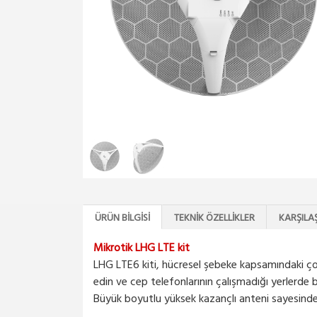
ÜRÜN BILGISI
TEKNIK ÖZELLIKLER
KARŞILA
Mikrotik LHG LTE kit
LHG LTE6 kiti, hücresel şebeke kapsamındaki çok 
edin ve cep telefonlarının çalışmadığı yerlerde b
Büyük boyutlu yüksek kazançlı anteni sayesind