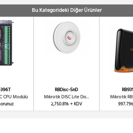
Bu Kategorideki Diğer Ürünler
-396T
RBDisc-5nD
RB93
C CPU Modülü
Mikrotik DISC Lite Dis...
Mikrotik RB
Sorunuz
2,750.81₺ + KDV
997.79