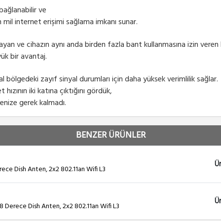
 bağlanabilir ve
 mil internet erişimi sağlama imkanı sunar.
layan ve cihazın aynı anda birden fazla bant kullanmasına izin ver
ük bir avantaj.
al bölgedeki zayıf sinyal durumları için daha yüksek verimlilik sağlar.
 hızının iki katına çıktığını gördük,
enize gerek kalmadı.
BENZER ÜRÜNLER
Ü
rece Dish Anten, 2x2 802.11an Wifi L3
Ü
18 Derece Dish Anten, 2x2 802.11an Wifi L3