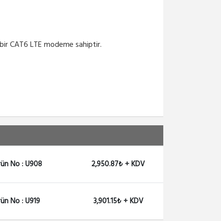
en bir CAT6 LTE modeme sahiptir.
rün No : U908
2,950.87₺ + KDV
rün No : U919
3,901.15₺ + KDV