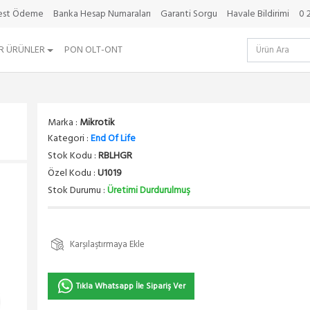
best Ödeme
Banka Hesap Numaraları
Garanti Sorgu
Havale Bildirimi
0 
R ÜRÜNLER
PON OLT-ONT
Marka :
Mikrotik
Kategori :
End Of Life
Stok Kodu :
RBLHGR
Özel Kodu :
U1019
Stok Durumu :
Üretimi Durdurulmuş
Karşılaştırmaya Ekle
Tıkla Whatsapp İle Sipariş Ver