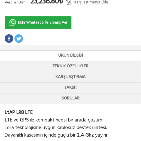
23,236.80₺
Karşılaştırmaya Ekle
Vergiler Dahil :
Tıkla Whatsapp İle Sipariş Ver
ÜRÜN BILGISI
TEKNIK ÖZELLIKLER
KARŞILAŞTIRMA
TAKSIT
SORULAR
LtAP LR8 LTE
LTE
ve
GPS
ile kompakt hepsi bir arada çözüm
Lora teknolojisine uygun kablosuz destek ünitesi.
Dayanıklı kasasının içinde güçlü bir
2,4 Ghz
yayını