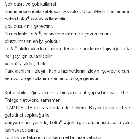
Çok basit ve çok kullanışlı.
Bunun arkasındaki kablosuz teknoloji, Uzun Menzilli anlamına
gelen LoRa® olarak adlandırılır.
Çok düşük bir gerektirir.
Bu nedenle LoRa®, nesnelerin interneti çözümlerinizi
oluşturmanın en iyi yoludur.
LoRa® akıllı evlerden tarıma, tedarik zincirlerine, lojistiğe kadar
her şey için kullanılabilir
ve hatta akıllı şehirler.
Park alanlarını izleyin, kamu hizmetlerini izleyin, çevreyi ölçün
veri vb. proje kullanım alanları oldukça geniştir.
Kullanabileceğiniz ücretsiz bir sunucu altyapısı bile var - The
Things Network, tamamen
LtAP LR8 LTE kiti tarafından desteklenir. Büyük bir meraklı ve
geliştirici topluluğu ile
dünyanın her yerinde, LoRa® ağı ile ilgili sorularınızda asla yalnız
kalmayacaksınız.
Lojistik ve takip için mükemmel bir hıza sahiptir.