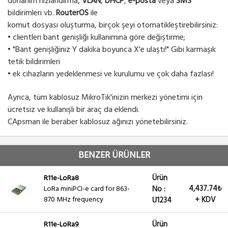
donanım hızlandırma,
VLAN
,
DHCP
,
e-posta
veya
SMS
bildirimleri vb.
RouterOS
ile
komut dosyası oluşturma, birçok şeyi otomatikleştirebilirsiniz:
• clientleri bant genişliği kullanımına göre değiştirme;
• "Bant genişliğiniz Y dakika boyunca X'e ulaştı!" Gibi karmaşık
tetik bildirimleri
• ek cihazların yedeklenmesi ve kurulumu ve çok daha fazlası!
Ayrıca, tüm kablosuz MikroTik'inizin merkezi yönetimi için
ücretsiz ve kullanışlı bir araç da eklendi.
CApsman ile beraber kablosuz ağınızı yönetebilirsiniz.
BENZER ÜRÜNLER
Ürün
R11e-LoRa8
4,437.74₺
LoRa miniPCI-e card for 863-
No :
870 MHz frequency
+ KDV
U1234
Ürün
R11e-LoRa9