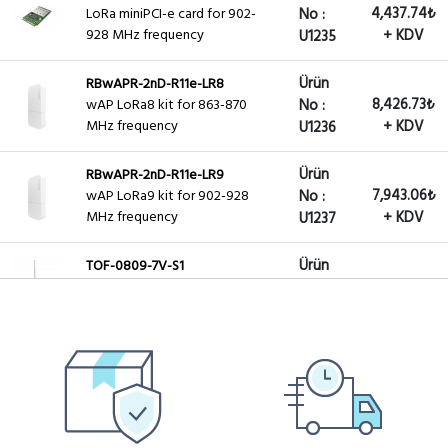
4,437.74₺
LoRa miniPCI-e card for 902-
No :
928 MHz frequency
+ KDV
U1235
Ürün
RBwAPR-2nD-R11e-LR8
8,426.73₺
wAP LoRa8 kit for 863-870
No :
MHz frequency
+ KDV
U1236
Ürün
RBwAPR-2nD-R11e-LR9
7,943.06₺
wAP LoRa9 kit for 902-928
No :
MHz frequency
+ KDV
U1237
Ürün
TOF-0809-7V-S1
2,941.88₺
Antenna kit for LoRa 6.5 dBi
No :
Omni antenna for 824-960 MHz
+ KDV
U1565