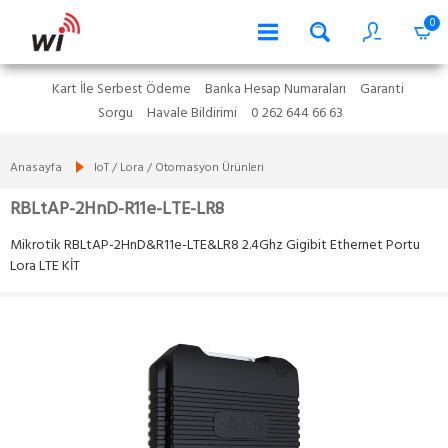
0
Kart İle Serbest Ödeme
Banka Hesap Numaraları
Garanti
×
Ürün Durumu : Yolda
Sorgu
Havale Bildirimi
0 262 644 66 63
Anasayfa
IoT / Lora / Otomasyon Ürünleri
RBLtAP-2HnD-R11e-LTE-LR8
Mikrotik RBLtAP-2HnD&R11e-LTE&LR8 2.4Ghz Gigibit Ethernet Portu
Lora LTE KİT