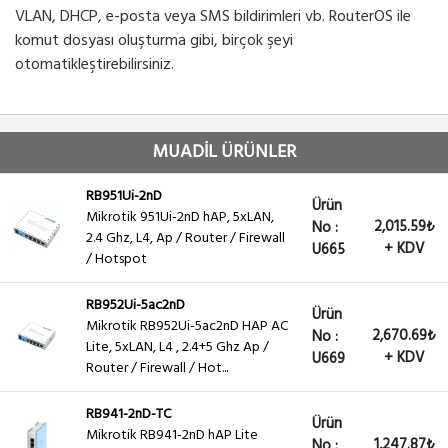
VLAN, DHCP, e-posta veya SMS bildirimleri vb. RouterOS ile
komut dosyası oluşturma gibi, birçok şeyi
otomatikleştirebilirsiniz.
MUADİL ÜRÜNLER
RB951Ui-2nD
Ürün
Mikrotik 951Ui-2nD hAP, 5xLAN,
2,015.59₺
No :
2.4 Ghz, L4, Ap / Router / Firewall
+ KDV
U665
/ Hotspot
RB952Ui-5ac2nD
Ürün
Mikrotik RB952Ui-5ac2nD HAP AC
2,670.69₺
No :
Lite, 5xLAN, L4 , 2.4+5 Ghz Ap /
+ KDV
U669
Router / Firewall / Hot...
RB941-2nD-TC
Ürün
Mikrotik RB941-2nD hAP Lite
1,247.87₺
No :