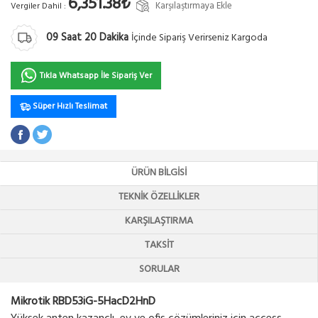
6,351.38₺
Karşılaştırmaya Ekle
Vergiler Dahil :
09
Saat
20
Dakika
İçinde Sipariş Verirseniz Kargoda
Tıkla Whatsapp İle Sipariş Ver
Süper Hızlı Teslimat
ÜRÜN BILGISI
TEKNIK ÖZELLIKLER
KARŞILAŞTIRMA
TAKSIT
SORULAR
Mikrotik RBD53iG-5HacD2HnD