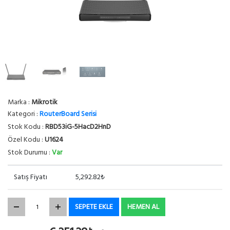
Marka :
Mikrotik
Kategori :
RouterBoard Serisi
Stok Kodu :
RBD53iG-5HacD2HnD
Özel Kodu :
U1624
Stok Durumu :
Var
Satış Fiyatı
5,292.82₺
SEPETE EKLE
HEMEN AL