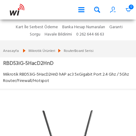
0
Kart İle Serbest Ödeme
Banka Hesap Numaraları
Garanti
Sorgu
Havale Bildirimi
0 262 644 66 63
Anasayfa
Mikrotik Ürünleri
RouterBoard Serisi
RBD53iG-5HacD2HnD
Mikrotik RBD53iG-5HacD2HnD hAP ac3 5xGigabit Port 2.4 Ghz / 5Ghz
Router/Firewall/Hotspot