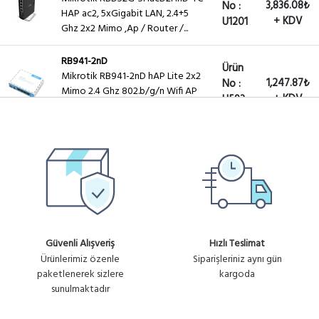
3,836.08₺
No :
HAP ac2, 5xGigabit LAN, 2.4+5
+ KDV
U1201
Ghz 2x2 Mimo ,Ap / Router /...
RB941-2nD
Ürün
Mikrotik RB941-2nD hAP Lite 2x2
1,247.87₺
No :
Mimo 2.4 Ghz 802.b/g/n Wifi AP
+ KDV
U593
L4
RB952Ui-5ac2nD-TC
Ürün
Mikrotik RB952Ui-5ac2nD-TC HAP
2,816.36₺
No :
AC Lite TOWER CASE, 5xLAN, L4 ,
+ KDV
U768
2.4+5 Ghz Ap / Router / ...
Güvenli Alışveriş
Hızlı Teslimat
Ürünlerimiz özenle
Siparişleriniz aynı gün
paketlenerek sizlere
kargoda
sunulmaktadır