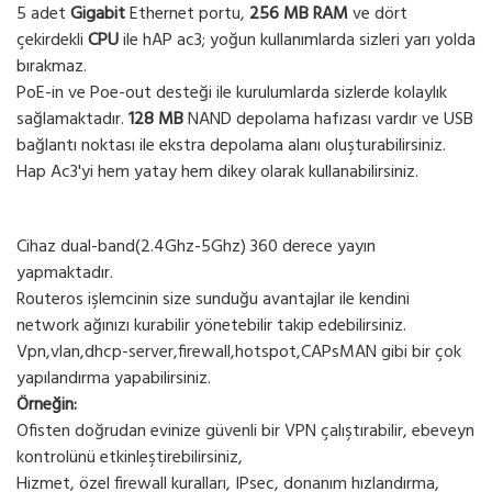
5 adet
Gigabit
Ethernet portu,
256 MB RAM
ve dört
çekirdekli
CPU
ile hAP ac3; yoğun kullanımlarda sizleri yarı yolda
bırakmaz.
PoE-in ve Poe-out desteği ile kurulumlarda sizlerde kolaylık
sağlamaktadır.
128 MB
NAND depolama hafızası vardır ve USB
bağlantı noktası ile ekstra depolama alanı oluşturabilirsiniz.
Hap Ac3'yi hem yatay hem dikey olarak kullanabilirsiniz.
Cihaz dual-band(2.4Ghz-5Ghz) 360 derece yayın
yapmaktadır.
Routeros işlemcinin size sunduğu avantajlar ile kendini
network ağınızı kurabilir yönetebilir takip edebilirsiniz.
Vpn,vlan,dhcp-server,firewall,hotspot,CAPsMAN gibi bir çok
yapılandırma yapabilirsiniz.
Örneğin:
Ofisten doğrudan evinize güvenli bir VPN çalıştırabilir, ebeveyn
kontrolünü etkinleştirebilirsiniz,
Hizmet, özel firewall kuralları, IPsec, donanım hızlandırma,