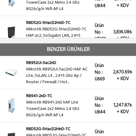
TowerCase 2x2 Mimo 2.4 Ghz
+ KDV
U844
802.b/g/n Wifi AP L4
RBD52G-5HacD2HnD-TC
Ürün
Mikrotik RBD52G-5HacD2HnD-TC
3,836.08₺
No :
HAP ac2, 5xGigabit LAN, 2.4+5
+ KDV
U1201
Ghz 2x2 Mimo ,Ap / Router /...
BENZER ÜRÜNLER
RB941-2nD
Ürün
Mikrotik RB941-2nD hAP Lite 2x2
RB952Ui-5ac2nD
1,247.87₺
No :
Ürün
Mimo 2.4 Ghz 802.b/g/n Wifi AP
Mikrotik RB952Ui-5ac2nD HAP AC
+ KDV
U593
2,670.69₺
No :
L4
Lite, 5xLAN, L4 , 2.4+5 Ghz Ap /
+ KDV
U669
Router / Firewall / Hot...
RB952Ui-5ac2nD-TC
Ürün
Mikrotik RB952Ui-5ac2nD-TC HAP
RB941-2nD-TC
2,816.36₺
No :
Ürün
AC Lite TOWER CASE, 5xLAN, L4 ,
Mikrotik RB941-2nD hAP Lite
+ KDV
U768
1,247.87₺
No :
2.4+5 Ghz Ap / Router / ...
TowerCase 2x2 Mimo 2.4 Ghz
+ KDV
U844
802.b/g/n Wifi AP L4
RBD52G-5HacD2HnD-TC
Ürün
Mikrotik RBD52G-5HacD2HnD-TC