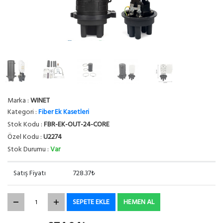
Marka :
WINET
Kategori :
Fiber Ek Kasetleri
Stok Kodu :
FBR-EK-OUT-24-CORE
Özel Kodu :
U2274
Stok Durumu :
Var
Satış Fiyatı
728.37₺
SEPETE EKLE
HEMEN AL