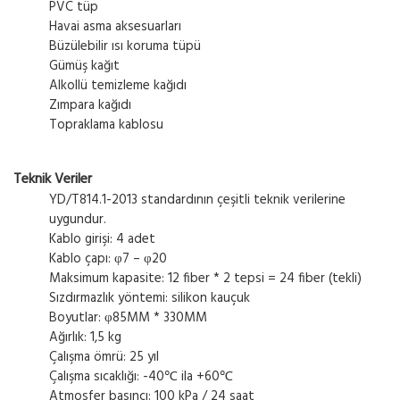
PVC tüp
Havai asma aksesuarları
Büzülebilir ısı koruma tüpü
Gümüş kağıt
Alkollü temizleme kağıdı
Zımpara kağıdı
Topraklama kablosu
Teknik Veriler
YD/T814.1-2013 standardının çeşitli teknik verilerine
uygundur.
Kablo girişi: 4 adet
Kablo çapı: φ7 – φ20
Maksimum kapasite: 12 fiber * 2 tepsi = 24 fiber (tekli)
Sızdırmazlık yöntemi: silikon kauçuk
Boyutlar: φ85MM * 330MM
Ağırlık: 1,5 kg
Çalışma ömrü: 25 yıl
Çalışma sıcaklığı: -40℃ ila +60℃
Atmosfer basıncı: 100 kPa / 24 saat