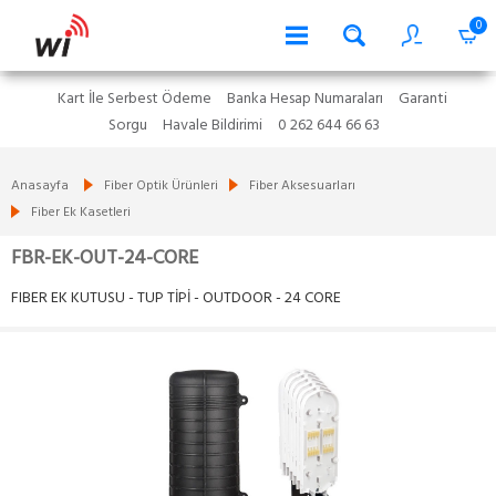
0
Kart İle Serbest Ödeme
Banka Hesap Numaraları
Garanti
Sorgu
Havale Bildirimi
0 262 644 66 63
Anasayfa
Fiber Optik Ürünleri
Fiber Aksesuarları
Fiber Ek Kasetleri
FBR-EK-OUT-24-CORE
FIBER EK KUTUSU - TUP TİPİ - OUTDOOR - 24 CORE