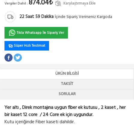
874.04₺
Karşılaştırmaya Ekle
Vergiler Dahil :
22
Saat
59
Dakika
İçinde Sipariş Verirseniz Kargoda
Tıkla Whatsapp İle Sipariş Ver
Süper Hızlı Teslimat
ÜRÜN BILGISI
TAKSIT
SORULAR
Yer altı , Direk montajına uygun fiber ek kutusu , 2 kaset , her
bir kaset 12 core / 24 Core ek için uygundur.
Kutu içeriğinde Fiber kaseti dahildir.