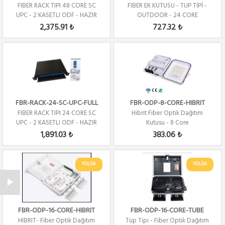
FIBER RACK TIPI 48 CORE SC
FIBER EK KUTUSU - TUP TİPİ -
UPC - 2 KASETLI ODF - HAZIR
OUTDOOR - 24 CORE
2,375.91 ₺
727.32 ₺
FBR-RACK-24-SC-UPC-FULL
FBR-ODP-8-CORE-HIBRIT
FIBER RACK TIPI 24 CORE SC
Hibrit Fiber Optik Dağıtım
UPC - 2 KASETLI ODF - HAZIR
Kutusu - 8 Core
1,891.03 ₺
383.06 ₺
YOLDA
YOLDA
FBR-ODP-16-CORE-HIBRIT
FBR-ODP-16-CORE-TUBE
HIBRIT- Fiber Optik Dağıtım
Tüp Tipi - Fiber Optik Dağıtım