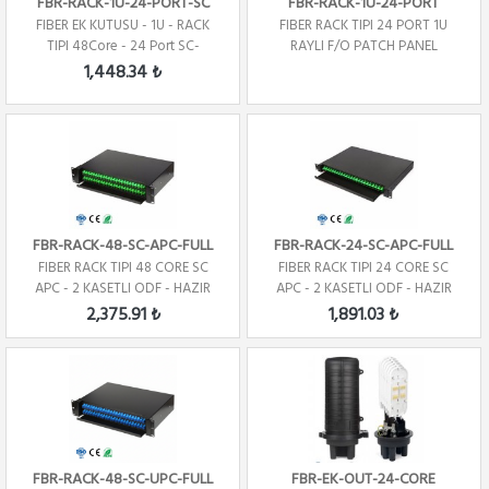
FBR-RACK-1U-24-PORT-SC
FBR-RACK-1U-24-PORT
FIBER EK KUTUSU - 1U - RACK
FIBER RACK TIPI 24 PORT 1U
TIPI 48Core - 24 Port SC-
RAYLI F/O PATCH PANEL
Dublex
1,448.34 ₺
FBR-RACK-48-SC-APC-FULL
FBR-RACK-24-SC-APC-FULL
FIBER RACK TIPI 48 CORE SC
FIBER RACK TIPI 24 CORE SC
APC - 2 KASETLI ODF - HAZIR
APC - 2 KASETLI ODF - HAZIR
2,375.91 ₺
1,891.03 ₺
FBR-RACK-48-SC-UPC-FULL
FBR-EK-OUT-24-CORE