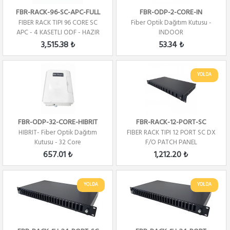
FBR-RACK-96-SC-APC-FULL
FBR-ODP-2-CORE-IN
FIBER RACK TIPI 96 CORE SC
Fiber Optik Dağıtım Kutusu -
APC - 4 KASETLI ODF - HAZIR
INDOOR
3,515.38 ₺
53.34 ₺
YOLDA
FBR-ODP-32-CORE-HIBRIT
FBR-RACK-12-PORT-SC
HIBRIT- Fiber Optik Dağıtım
FIBER RACK TIPI 12 PORT SC DX
Kutusu - 32 Core
F/O PATCH PANEL
657.01 ₺
1,212.20 ₺
YOLDA
YOLDA