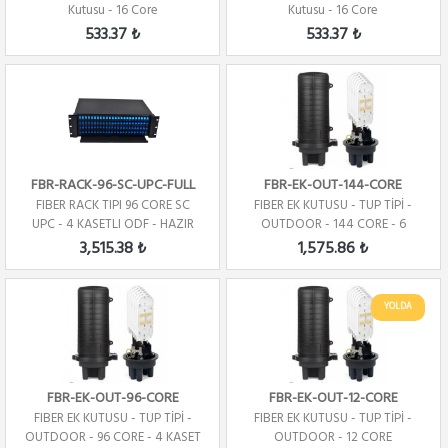
Kutusu - 16 Core
Kutusu - 16 Core
533.37 ₺
533.37 ₺
FBR-RACK-96-SC-UPC-FULL
FBR-EK-OUT-144-CORE
FIBER RACK TIPI 96 CORE SC
FIBER EK KUTUSU - TUP TİPİ -
UPC - 4 KASETLI ODF - HAZIR
OUTDOOR - 144 CORE - 6
KASET
3,515.38 ₺
1,575.86 ₺
YOLDA
FBR-EK-OUT-96-CORE
FBR-EK-OUT-12-CORE
FIBER EK KUTUSU - TUP TİPİ -
FIBER EK KUTUSU - TUP TİPİ -
OUTDOOR - 96 CORE - 4 KASET
OUTDOOR - 12 CORE