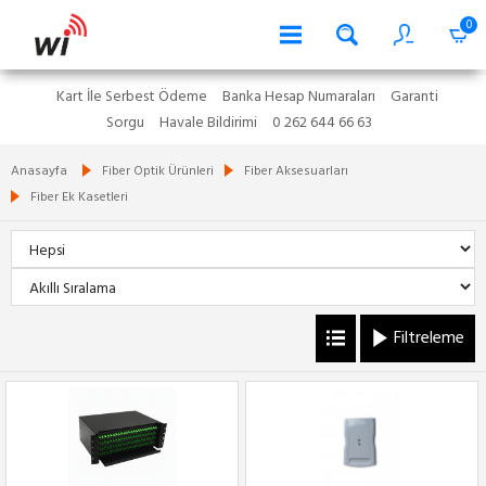
0
Kart İle Serbest Ödeme
Banka Hesap Numaraları
Garanti
Sorgu
Havale Bildirimi
0 262 644 66 63
Anasayfa
Fiber Optik Ürünleri
Fiber Aksesuarları
Fiber Ek Kasetleri
Filtreleme