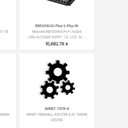
RB5009UG-Plus-S-Plus-IN
OT VE
Mikrotik RB5009UG+S+I 7xGbit
LAN,1x2.5Gbit 1xSFP+ , L5, LCD, 1U, ...
10,682.76 ₺
WINET-TSFR-6
TEKNIK
WINET FIREWALL-ROUTER 6 AY TEKNİK
DESTEK