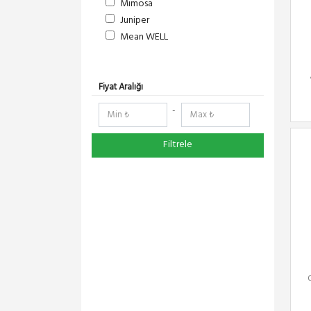
Mimosa
Juniper
Mean WELL
S-Link
DeltaLink
RedLine
Fiyat Aralığı
RF Elements
-
NetElastic
Paessler
Filtrele
TENDA
Compex
Ruijie
Everest
Pisces
Extralink
Schneider Electric
Panasonic
DMA-SOFT
YeaLink