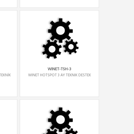
WINET-TSH-3
TEKNİK
WINET HOTSPOT 3 AY TEKNIK DESTEK