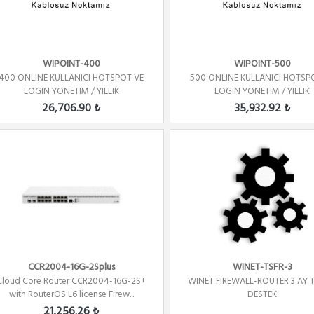
WIPOINT-400
WIPOINT-500
400 ONLINE KULLANICI HOTSPOT VE
500 ONLINE KULLANICI HOTSP
LOGIN YONETIM / YILLIK
LOGIN YONETIM / YILLIK
26,706.90 ₺
35,932.92 ₺
CCR2004-16G-2Splus
WINET-TSFR-3
Cloud Core Router CCR2004-16G-2S+
WINET FIREWALL-ROUTER 3 AY 
with RouterOS L6 license Firew...
DESTEK
21,256.26 ₺