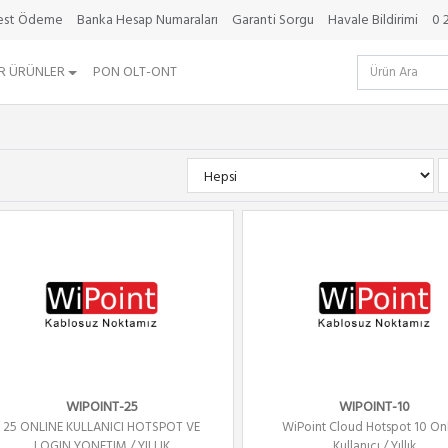
best Ödeme
Banka Hesap Numaraları
Garanti Sorgu
Havale Bildirimi
0 
R ÜRÜNLER
PON OLT-ONT
WIPOINT-25
WIPOINT-10
25 ONLINE KULLANICI HOTSPOT VE
WiPoint Cloud Hotspot 10 On
LOGIN YONETIM / YILLIK
Kullanıcı / Yıllık