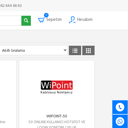
262 644 66 63
0
Sepetim
Hesabım
WIPOINT-50
line
50 ONLINE KULLANICI HOTSPOT VE
LOGIN YONETIM / YILLIK