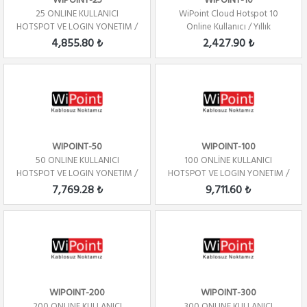
WIPOINT-25
WIPOINT-10
25 ONLINE KULLANICI
WiPoint Cloud Hotspot 10
HOTSPOT VE LOGIN YONETIM /
Online Kullanıcı / Yıllık
YILLIK
4,855.80 ₺
2,427.90 ₺
WIPOINT-50
WIPOINT-100
50 ONLINE KULLANICI
100 ONLİNE KULLANICI
HOTSPOT VE LOGIN YONETIM /
HOTSPOT VE LOGIN YONETIM /
YILLIK
YILLIK
7,769.28 ₺
9,711.60 ₺
WIPOINT-200
WIPOINT-300
200 ONLINE KULLANICI
300 ONLINE KULLANICI