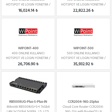
HOTSPOT VE LOGIN YONETIM /
HOTSPOT VE LOGIN YONETIM /
YILLIK
YILLIK
16,024.14 ₺
22,822.26 ₺
WIPOINT-400
WIPOINT-500
400 ONLINE KULLANICI
500 ONLINE KULLANICI
HOTSPOT VE LOGIN YONETIM /
HOTSPOT VE LOGIN YONETIM /
YILLIK
YILLIK
26,706.90 ₺
35,932.92 ₺
RB5009UG-Plus-S-Plus-IN
CCR2004-16G-2Splus
Mikrotik RB5009UG+S+I 7xGbit
Cloud Core Router CCR2004-
LAN,1x2.5Gbit 1xSFP+ , L5, LCD,
16G-2S+ with RouterOS L6