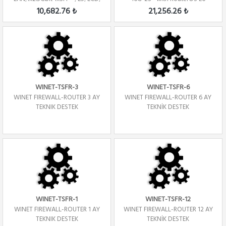
1U, ...
license Firew...
10,682.76 ₺
21,256.26 ₺
WINET-TSFR-3
WINET-TSFR-6
WINET FIREWALL-ROUTER 3 AY
WINET FIREWALL-ROUTER 6 AY
TEKNIK DESTEK
TEKNİK DESTEK
WINET-TSFR-1
WINET-TSFR-12
WINET FIREWALL-ROUTER 1 AY
WINET FIREWALL-ROUTER 12 AY
TEKNIK DESTEK
TEKNİK DESTEK