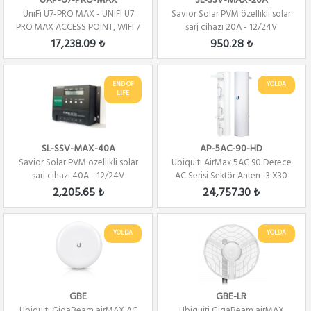
UAP-U7-PRO-MAX
SL-SSV-MAX-20A
UniFi U7-PRO MAX - UNIFI U7
Savior Solar PVM özellikli solar
PRO MAX ACCESS POINT, WIFI 7
şarj cihazı 20A - 12/24V
17,238.09 ₺
950.28 ₺
END OF
YOLDA
LIFE
SL-SSV-MAX-40A
AP-5AC-90-HD
Savior Solar PVM özellikli solar
Ubiquiti AirMax 5AC 90 Derece
şarj cihazı 40A - 12/24V
AC Serisi Sektör Anten -3 X30
DERECE
2,205.65 ₺
24,757.30 ₺
YOLDA
YOLDA
GBE
GBE-LR
Ubiquiti GigaBeam airMAX AC
Ubiquiti GigaBeam airMAX