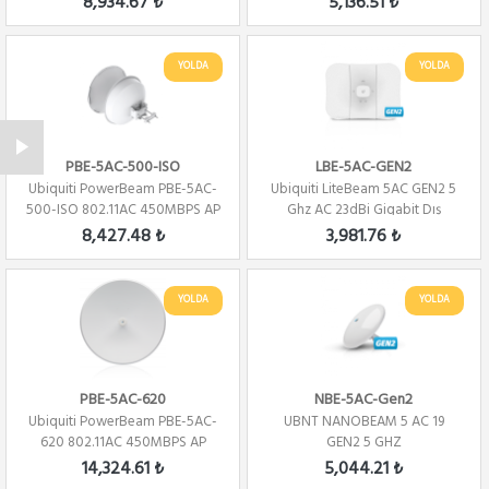
8,934.67 ₺
5,136.51 ₺
YOLDA
YOLDA
PBE-5AC-500-ISO
LBE-5AC-GEN2
Ubiquiti PowerBeam PBE-5AC-
Ubiquiti LiteBeam 5AC GEN2 5
500-ISO 802.11AC 450MBPS AP
Ghz AC 23dBi Gigabit Dış
Ortam PTP...
8,427.48 ₺
3,981.76 ₺
YOLDA
YOLDA
PBE-5AC-620
NBE-5AC-Gen2
Ubiquiti PowerBeam PBE-5AC-
UBNT NANOBEAM 5 AC 19
620 802.11AC 450MBPS AP
GEN2 5 GHZ
14,324.61 ₺
5,044.21 ₺