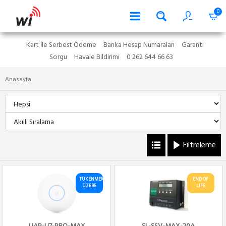
0
Kart İle Serbest Ödeme
Banka Hesap Numaraları
Garanti
Sorgu
Havale Bildirimi
0 262 644 66 63
Anasayfa
Filtreleme
TÜKENMEK
END OF
ÜZERE
LIFE