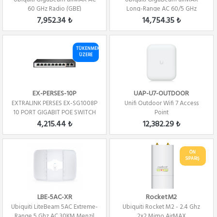
60 GHz Radio (GBE)
Long-Range AC 60/5 GHz
Radio (GBE-LR)
7,952.34 ₺
14,754.35 ₺
TÜKENMEK
ÜZERE
EX-PERSES-10P
UAP-U7-OUTDOOR
EXTRALINK PERSES EX-SG1008P
Unifi Outdoor Wifi 7 Access
10 PORT GIGABIT POE SWITCH
Point
(8X PORT PO...
4,215.44 ₺
12,382.29 ₺
ÖN
SİPARİŞ
LBE-5AC-XR
RocketM2
Ubiquiti LiteBeam 5AC Extreme-
Ubiquiti Rocket M2 - 2.4 Ghz
Range 5 Ghz AC 30KM Menzil
2x2 Mimo AirMAX