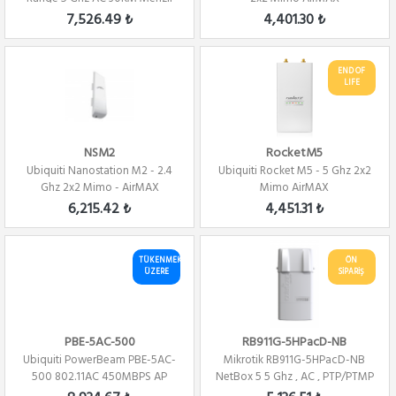
Dış Orta...
7,526.49 ₺
4,401.30 ₺
END OF
LIFE
NSM2
RocketM5
Ubiquiti Nanostation M2 - 2.4
Ubiquiti Rocket M5 - 5 Ghz 2x2
Ghz 2x2 Mimo - AirMAX
Mimo AirMAX
6,215.42 ₺
4,451.31 ₺
TÜKENMEK
ÖN
ÜZERE
SİPARİŞ
PBE-5AC-500
RB911G-5HPacD-NB
Ubiquiti PowerBeam PBE-5AC-
Mikrotik RB911G-5HPacD-NB
500 802.11AC 450MBPS AP
NetBox 5 5 Ghz , AC , PTP/PTMP
,L4