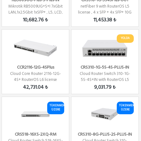
RB5009UG-Plus-S-Plus-IN
CRS310-1G-5S4SPlus-OUT
Mikrotik RB5009UG+S+I 7xGbit
netFiber 9 with RouterOS L5
LAN,1x2.5Gbit 1xSFP+ , L5, LCD,
license , 4 x SFP + 4x SFP+ 10G
1U, ...
+ 1 x ...
10,682.76 ₺
11,453.38 ₺
YOLDA
CCR2116-12G-4SPlus
CRS310-1G-5S-4S-PLUS-IN
Cloud Core Router 2116-12G-
Cloud Router Switch 310-1G-
4S+ RouterOS L6 license
5S-4S+IN with RouterOS L5
Firewall / ...
license
42,731.04 ₺
9,031.79 ₺
TÜKENMEK
TÜKENMEK
ÜZERE
ÜZERE
CRS518-16XS-2XQ-RM
CRS310-8G-PLUS-2S-PLUS-IN
Cloud Router Switch 518-16XS-
Cloud Router Switch 310-