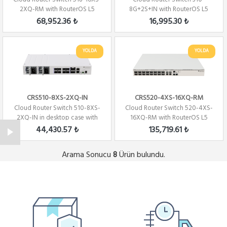
2XQ-RM with RouterOS L5
8G+2S+IN with RouterOS L5
license, rack...
license
68,952.36 ₺
16,995.30 ₺
YOLDA
YOLDA
CRS510-8XS-2XQ-IN
CRS520-4XS-16XQ-RM
Cloud Router Switch 510-8XS-
Cloud Router Switch 520-4XS-
2XQ-IN in desktop case with
16XQ-RM with RouterOS L5
RouterOS L...
license, rac...
44,430.57 ₺
135,719.61 ₺
Arama Sonucu
Ürün bulundu.
8