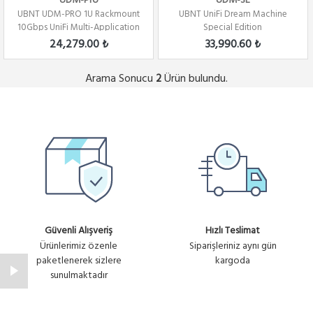
UDM-Pro
UDM-SE
UBNT UDM-PRO 1U Rackmount
UBNT UniFi Dream Machine
10Gbps UniFi Multi-Application
Special Edition
System
24,279.00 ₺
33,990.60 ₺
Arama Sonucu
Ürün bulundu.
2
Güvenli Alışveriş
Hızlı Teslimat
Ürünlerimiz özenle
Siparişleriniz aynı gün
paketlenerek sizlere
kargoda
sunulmaktadır