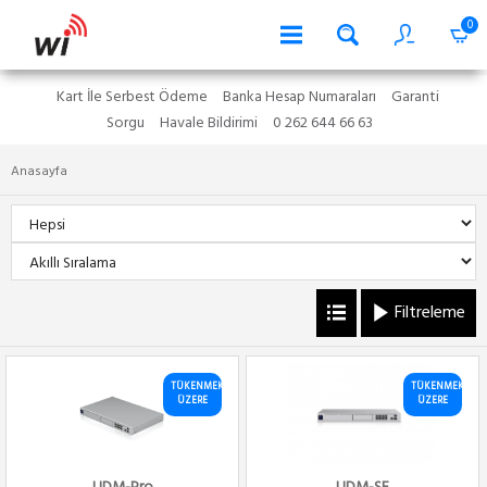
0
Kart İle Serbest Ödeme
Banka Hesap Numaraları
Garanti
Sorgu
Havale Bildirimi
0 262 644 66 63
Anasayfa
Filtreleme
TÜKENMEK
TÜKENMEK
ÜZERE
ÜZERE