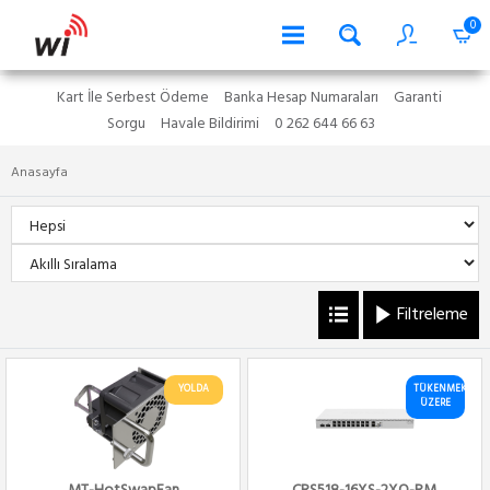
0
Kart İle Serbest Ödeme
Banka Hesap Numaraları
Garanti
Sorgu
Havale Bildirimi
0 262 644 66 63
Anasayfa
Filtreleme
YOLDA
TÜKENMEK
ÜZERE