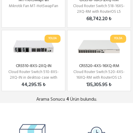
MT-HotSwapFan
CRS518-16XS-2XQ-RM
Mikrotik Fan MT-HotSwapFan
Cloud Router Switch 518-16XS-
2XQ-RM with RouterOS L5
license, rack...
68,742.20 ₺
YOLDA
YOLDA
CRS510-8XS-2XQ-IN
CRS520-4XS-16XQ-RM
Cloud Router Switch 510-8XS-
Cloud Router Switch 520-4XS-
2XQ-IN in desktop case with
16XQ-RM with RouterOS L5
RouterOS L...
license, rac...
44,295.15 ₺
135,305.95 ₺
Arama Sonucu
Ürün bulundu.
4