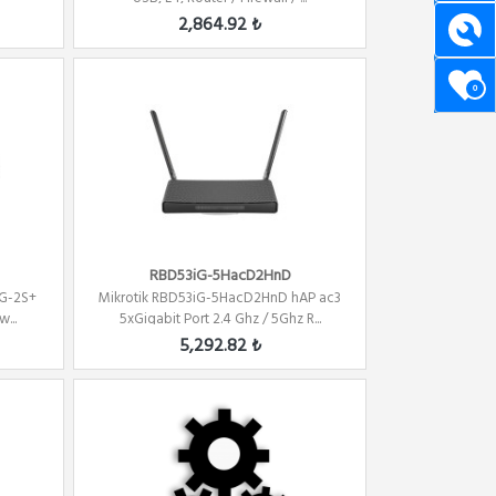
2,864.92 ₺
0
RBD53iG-5HacD2HnD
6G-2S+
Mikrotik RBD53iG-5HacD2HnD hAP ac3
...
5xGigabit Port 2.4 Ghz / 5Ghz R...
5,292.82 ₺