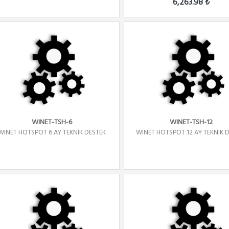
6,263.98 ₺
WINET-TSH-6
WINET-TSH-12
WINET HOTSPOT 6 AY TEKNİK DESTEK
WINET HOTSPOT 12 AY TEKNIK 