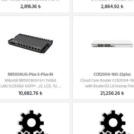
2,816.36 ₺
2,864.92 ₺
RB5009UG-Plus-S-Plus-IN
CCR2004-16G-2Splus
Mikrotik RB5009UG+S+I 7xGbit
Cloud Core Router CCR2004-1
LAN,1x2.5Gbit 1xSFP+ , L5, LCD, 1U, ...
with RouterOS L6 license Firew
10,682.76 ₺
21,256.26 ₺