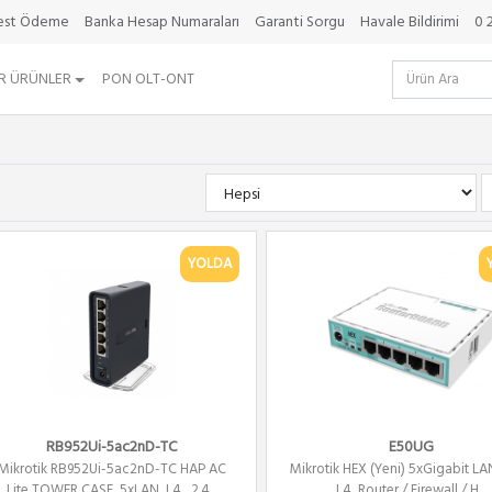
best Ödeme
Banka Hesap Numaraları
Garanti Sorgu
Havale Bildirimi
0 
R ÜRÜNLER
PON OLT-ONT
YOLDA
RB952Ui-5ac2nD-TC
E50UG
Mikrotik RB952Ui-5ac2nD-TC HAP AC
Mikrotik HEX (Yeni) 5xGigabit LA
Lite TOWER CASE, 5xLAN, L4 , 2.4...
L4, Router / Firewall / H...