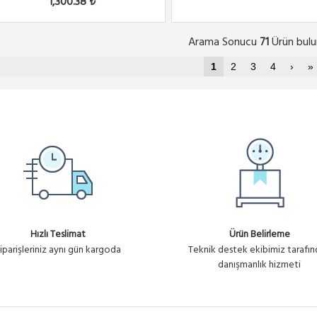
1,300.38 ₺
Arama Sonucu
Ürün bulu
71
1
2
3
4
›
»
Hızlı Teslimat
Ürün Belirleme
iparişleriniz aynı gün kargoda
Teknik destek ekibimiz tarafı
danışmanlık hizmeti