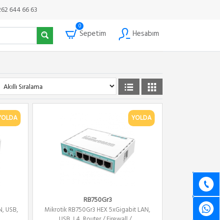
262 644 66 63
0
Sepetim
Hesabım
YOLDA
YOLDA
RB750Gr3
N, USB,
Mikrotik RB750Gr3 HEX 5xGigabit LAN,
USB, L4, Router / Firewall / ...