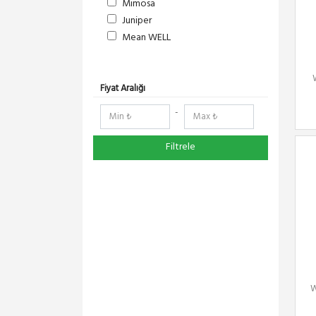
Mimosa
Juniper
Mean WELL
S-Link
DeltaLink
RedLine
Fiyat Aralığı
RF Elements
-
NetElastic
Paessler
Filtrele
TENDA
Compex
Ruijie
Everest
Pisces
Extralink
Schneider Electric
Panasonic
W
DMA-SOFT
YeaLink