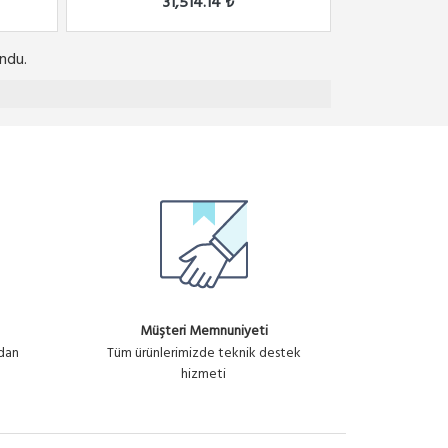
31,514.14 ₺
ndu.
Müşteri Memnuniyeti
ndan
Tüm ürünlerimizde teknik destek
hizmeti