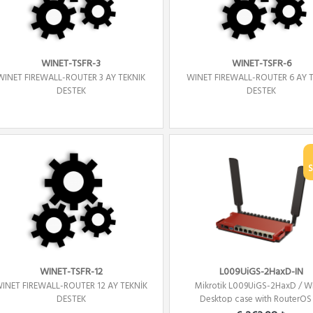
WINET-TSFR-3
WINET-TSFR-6
WINET FIREWALL-ROUTER 3 AY TEKNIK
WINET FIREWALL-ROUTER 6 AY 
DESTEK
DESTEK
S
WINET-TSFR-12
L009UiGS-2HaxD-IN
INET FIREWALL-ROUTER 12 AY TEKNİK
Mikrotik L009UiGS-2HaxD / WI
DESTEK
Desktop case with RouterOS