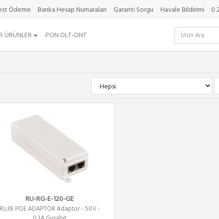
best Ödeme
Banka Hesap Numaraları
Garanti Sorgu
Havale Bildirimi
0 
R ÜRÜNLER
PON OLT-ONT
RU-RG-E-120-GE
RUJIE POE ADAPTOR Adaptor - 50V -
0.3A Gigabit