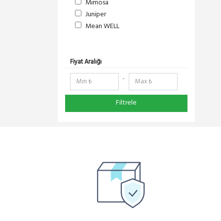
Mimosa
Juniper
Mean WELL
S-Link
DeltaLink
RedLine
Fiyat Aralığı
RF Elements
-
NetElastic
Paessler
Filtrele
Compex
TENDA
Ruijie
Everest
Pisces
Extralink
Schneider Electric
Panasonic
DMA-SOFT
YeaLink