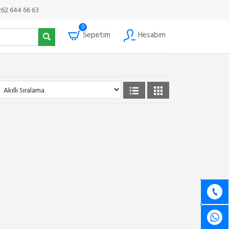
262 644 66 63
0
Sepetim
Hesabım