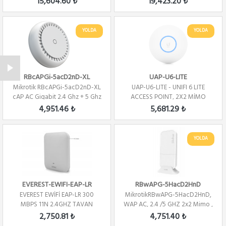
15,604.60 ₺
19,423.20 ₺
YOLDA
YOLDA
RBcAPGi-5acD2nD-XL
UAP-U6-LITE
Mikrotik RBcAPGi-5acD2nD-XL
UAP-U6-LITE - UNIFI 6 LITE
cAP AC Gigabit 2.4 Ghz + 5 Ghz
ACCESS POINT, 2X2 MİMO
2x2 ...
WİFİ6 AP
4,951.46 ₺
5,681.29 ₺
YOLDA
EVEREST-EWIFI-EAP-LR
RBwAPG-5HacD2HnD
EVEREST EWİFİ EAP-LR 300
MikrotikRBwAPG-5HacD2HnD,
MBPS 11N 2.4GHZ TAVAN
WAP AC, 2.4 /5 GHZ 2x2 Mimo ,
KABLOSUZ ROUTER ACC...
L4, 2 Dbi,...
2,750.81 ₺
4,751.40 ₺