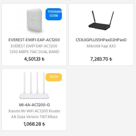
TÜKENMEK
ÜZERE
EVEREST-EWIFI-EAP-AC1200
C53UiGPLUS5HPaxD2HPaxD
EVEREST EWİFİ EAP-AC1200
Mikrotik hap AX3
1200 MBPS 11AC DUAL BAND
TAVAN KABLOSUZ R...
4,501.33 ₺
7,283.70 ₺
YOLDA
MI-4A-AC1200-G
Xiaomi Mi WiFi AC1200 Router
4A Giga Version 1167 Mbps
2.4G 5G Çif...
1,068.28 ₺