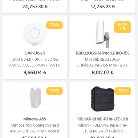
DERECE
24,757.30 ₺
17,755.23 ₺
YOLDA
END OF
LIFE
UAP-U6-LR
RBD22UGS-5HPacD2HnD-15S
UniFi U6-LR - UNIFI 6 LONG
Mikrotik RBD22UGS-
RANGE ACCESS POINT, WIFI 6
5HPacD2HnD-15S MANTBOX
52 15S 5 Ghz,2.4 Ghz 15d...
9,663.04 ₺
8,012.07 ₺
YOLDA
YOLDA
Mimosa-A5x
RBLtAP-2HnD-R11e-LTE-LR8
Mimosa A5x Connectorized
Mikrotik RBLtAP-2HnD&R11e-
4.9-6.4GHz 2x2 PTMP Access
LTE&LR8 2.4Ghz Gigibit
Point
Ethernet Portu Lo...