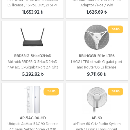
L5 license , 16 PoE Out ,2x SFP+
Adaptör / Poe / Wifi
11,653.92 ₺
1,626.69 ₺
YOLDA
RBD53iG-5HacD2HnD
RBLHGGR-R11e-LTE6
Mikrotik RBD53iG-5HacD2HnD
LHGG LTE6 kit with Gigabit port
hAP ac3 5xGigabit Port 2.4 Ghz
and RouterOS L3 license
/ 5Ghz R...
5,292.82 ₺
9,711.60 ₺
YOLDA
YOLDA
AP-5AC-90-HD
AF-60
Ubiquiti AirMax 5AC 90 Derece
airFiber 60 GHz Radio System
AC Serisi Sektör Anten -3 X30
with 1+ Gbps Throughput