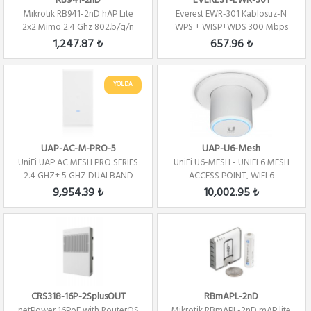
RB941-2nD
EVEREST-EWR-301
Mikrotik RB941-2nD hAP Lite
Everest EWR-301 Kablosuz-N
2x2 Mimo 2.4 Ghz 802.b/g/n
WPS + WISP+WDS 300 Mbps
Wifi ...
Repeater+Access...
1,247.87 ₺
657.96 ₺
YOLDA
UAP-AC-M-PRO-5
UAP-U6-Mesh
UniFi UAP AC MESH PRO SERIES
UniFi U6-MESH - UNIFI 6 MESH
2.4 GHZ+ 5 GHZ DUALBAND
ACCESS POINT, WIFI 6
5PACK
9,954.39 ₺
10,002.95 ₺
CRS318-16P-2SplusOUT
RBmAPL-2nD
netPower 16PoE with RouterOS
Mikrotik RBmAPL-2nD mAP lite