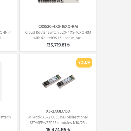
CRS520-4XS-16XQ-RM
Q-IN in
Cloud Router Switch 520-4XS-16XQ-RM
...
with RouterOS L5 license, rac...
135,719.61 ₺
YOLDA
XS-2733LC15D
 attach
Mikrotik XS-2733LC15D bidirectional
SFP/SFP+/SFP28 modules 1/10/25...
16,474.86 ₺