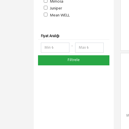
Mimosa
Juniper
Mean WELL
S-Link
DeltaLink
RedLine
Fiyat Aralığı
RF Elements
-
NetElastic
Paessler
Filtrele
TENDA
Compex
Ruijie
Everest
Pisces
Extralink
Schneider Electric
Panasonic
M
DMA-SOFT
YeaLink