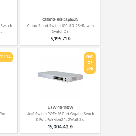
CSS610-8G-2SplusIN
 Switch
Cloud Smart Switch 610-8G-2S+IN with
.
SwitchOS
5,195.71 ₺
YOLDA
END
OF
LIFE
USW-16-150W
Port
Unifi Switch POE+ 16 Port Gigabit Swich
8 Port PoE Gen2 150Watt 2x...
15,004.42 ₺