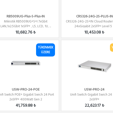
RB5009UG-Plus-S-Plus-IN
CRS326-24G-2S-PLUS-IN
Mikrotik RB5009UG+S+I 7xGbit
CRS326-24G-2S+IN Cloud Router
LAN,1x2.5Gbit 1xSFP+ , L5, LCD, 1U, ...
24xGigabit 2xSFP+ Level 5 ..
10,682.76 ₺
10,453.08 ₺
TÜKENMEK
ÜZERE
USW-PRO-24-POE
USW-PRO-24
nifi Switch POE+ Gigabit Swich 24 Port
Unifi Switch Gigabit Swich 24 
2xSFP+ 400Watt Gen 2
2xSFP+
41,759.88 ₺
22,623.17 ₺