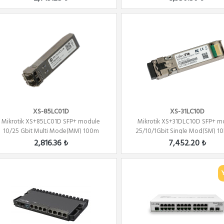
XS-85LC01D
XS-31LC10D
Mikrotik XS+85LC01D SFP+ module
Mikrotik XS+31DLC10D SFP+ m
10/25 Gbit Multi Mode(MM) 100m
25/10/1Gbit Single Mod(SM) 10k
850nm
2,816.36 ₺
7,452.20 ₺