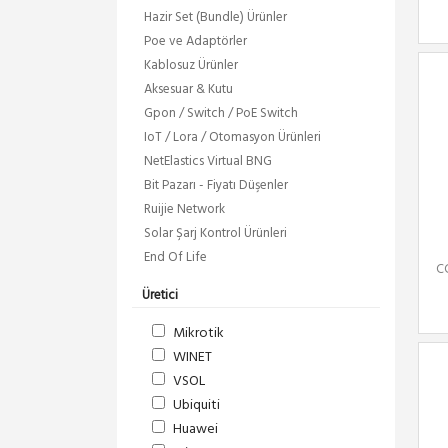
Hazir Set (Bundle) Ürünler
Poe ve Adaptörler
Kablosuz Ürünler
Aksesuar & Kutu
Gpon / Switch / PoE Switch
IoT / Lora / Otomasyon Ürünleri
NetElastics Virtual BNG
Bit Pazarı - Fiyatı Düşenler
Ruijie Network
Solar Şarj Kontrol Ürünleri
End Of Life
C
Üretici
Mikrotik
WINET
VSOL
Ubiquiti
Huawei