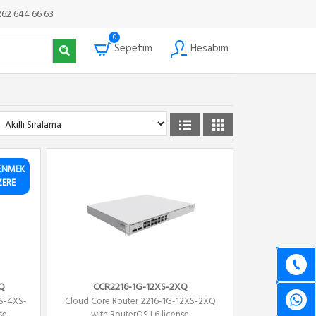
262 644 66 63
0
Sepetim
Hesabım
ENMEK
ZERE
Q
CCR2216-1G-12XS-2XQ
S-4XS-
Cloud Core Router 2216-1G-12XS-2XQ
se
with RouterOS L6 license