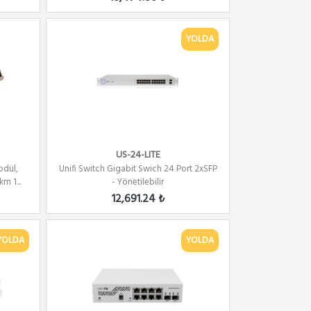
YOLDA
US-24-LITE
odül,
Unifi Switch Gigabit Swich 24 Port 2xSFP
m 1...
- Yönetilebilir
12,691.24 ₺
YOLDA
YOLDA