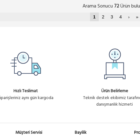
Arama Sonucu
Ürün bulu
72
1
2
3
4
›
»
Hızlı Teslimat
Ürün Belirleme
iparişleriniz aynı gün kargoda
Teknik destek ekibimiz tarafı
danışmanlık hizmeti
Müşteri Servisi
Bayilik
Pro