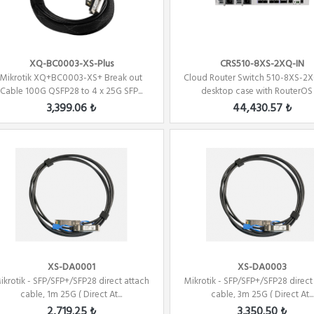
XQ-BC0003-XS-Plus
CRS510-8XS-2XQ-IN
Mikrotik XQ+BC0003-XS+ Break out
Cloud Router Switch 510-8XS-2X
Cable 100G QSFP28 to 4 x 25G SFP...
desktop case with RouterOS L
3,399.06 ₺
44,430.57 ₺
XS-DA0001
XS-DA0003
ikrotik - SFP/SFP+/SFP28 direct attach
Mikrotik - SFP/SFP+/SFP28 direct
cable, 1m 25G ( Direct At...
cable, 3m 25G ( Direct At...
2,719.25 ₺
3,350.50 ₺