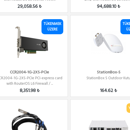
29,058.56 ₺
94,688.10 ₺
TÜKENMEK
TÜK
ÜZERE
Ü
CCR2004-1G-2XS-PCIe
StationBox-S
CR2004-1G-2XS-PCIe PCI-express card
StationBox S Outdoor Kut
with RouterOS L6 Firewall / ...
8,351.98 ₺
164.62 ₺