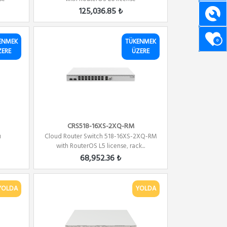
125,036.85 ₺
ENMEK
TÜKENMEK
0
ZERE
ÜZERE
CRS518-16XS-2XQ-RM
u
Cloud Router Switch 518-16XS-2XQ-RM
with RouterOS L5 license, rack...
68,952.36 ₺
YOLDA
YOLDA