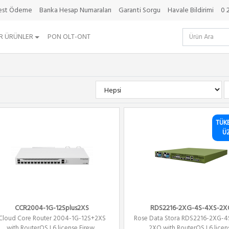
best Ödeme
Banka Hesap Numaraları
Garanti Sorgu
Havale Bildirimi
0 
R ÜRÜNLER
PON OLT-ONT
TÜK
Ü
CCR2004-1G-12Splus2XS
RDS2216-2XG-4S-4XS-2X
Cloud Core Router 2004-1G-12S+2XS
Rose Data Stora RDS2216-2XG-4
with RouterOS L6 license Firew...
2XQ with RouterOS L6 licen