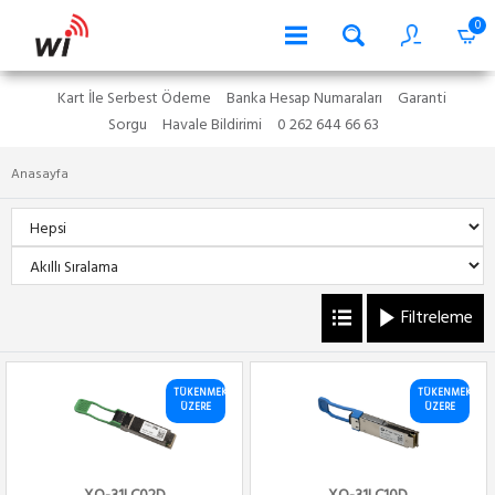
0
Kart İle Serbest Ödeme
Banka Hesap Numaraları
Garanti
Sorgu
Havale Bildirimi
0 262 644 66 63
Anasayfa
Filtreleme
TÜKENMEK
TÜKENMEK
ÜZERE
ÜZERE