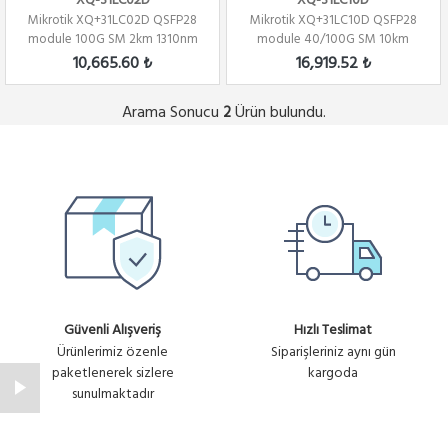
XQ-31LC02D
XQ-31LC10D
Mikrotik XQ+31LC02D QSFP28
Mikrotik XQ+31LC10D QSFP28
module 100G SM 2km 1310nm
module 40/100G SM 10km
CWDM4 Single...
1310nm LC-connec...
10,665.60 ₺
16,919.52 ₺
Arama Sonucu
Ürün bulundu.
2
Güvenli Alışveriş
Hızlı Teslimat
Ürünlerimiz özenle
Siparişleriniz aynı gün
paketlenerek sizlere
kargoda
sunulmaktadır