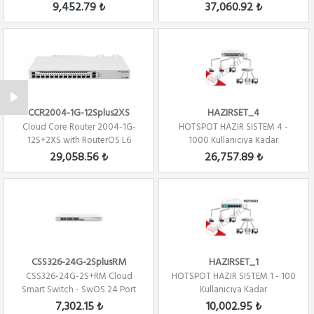
150Watt
9,452.79 ₺
37,060.92 ₺
CCR2004-1G-12Splus2XS
HAZIRSET_4
Cloud Core Router 2004-1G-
HOTSPOT HAZIR SISTEM 4 -
12S+2XS with RouterOS L6
1000 Kullanıcıya Kadar
license Firew...
29,058.56 ₺
26,757.89 ₺
CSS326-24G-2SplusRM
HAZIRSET_1
CSS326-24G-2S+RM Cloud
HOTSPOT HAZIR SISTEM 1 - 100
Smart Switch - SwOS 24 Port
Kullanıcıya Kadar
Gigabit Eth -...
7,302.15 ₺
10,002.95 ₺