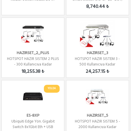
(Poe Switch)
8,740.44 ₺
HAZIRSET_2_PLUS
HAZIRSET_3
HOTSPOT HAZIR SISTEM 2 PLUS
HOTSPOT HAZIR SISTEM 3 -
- 300 Kullanıcıya Kadar
500 Kullanıcıya Kadar
18,255.38 ₺
24,257.15 ₺
YOLDA
ES-8XP
HAZIRSET_5
Ubiquiti Edge Yön. Gigabit
HOTSPOT HAZIR SISTEM 5 -
Switch 8x1Gbit Eth + USB
2000 Kullanıcıya Kadar