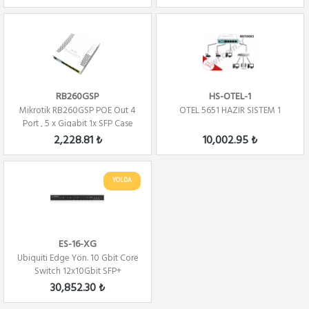
RB260GSP
HS-OTEL-1
Mikrotik RB260GSP POE Out 4
OTEL 5651 HAZIR SISTEM 1
Port , 5 x Gigabit 1x SFP Case
SwOS ...
2,228.81 ₺
10,002.95 ₺
YOLDA
ES-16-XG
Ubiquiti Edge Yön. 10 Gbit Core
Switch 12x10Gbit SFP+
4x10Gbit ...
30,852.30 ₺