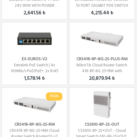
24V 90W WITH POWER
10 PORT GIGABIT POE SWITCH
ADAPTER 24V 2.5A
(8X PORT PO...
2,641.56 ₺
4,215.44 ₺
EX-EUROS-V2
CRS418-8P-8G-2S-PLUS-RM
Extralink PoE Switch | 4x
MikroTik Cloud Router Switch
100Mb/s PoE/PoE+, 2x RJ45
418-8P-8G-2S+RM with
Uplink 100Mb/s...
RouterOS L5, rac...
1,578.14 ₺
20,879.94 ₺
YOLDA
CRS418-8P-8G-2S-RM
CSS610-8P-2S-OUT
CRS418-8P-8G-2S+RM Cloud
CSS610-8P-2S+OUT - Cloud
Router Switch RouterOS v7
Smart Switch 610-8P-2S+OUT,