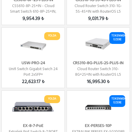
CSS610-8P-2S-PLUS-IN
CRS310-1G-5S-4S-PLUS-IN
CSS610-8P-2S+IN - Cloud
Cloud Router Switch 310-1G-
Smart Switch 610-8P-2S+IN,
5S-4S+IN with RouterOS L5
(SwitchOS)
license
9,954.39 ₺
9,031.79 ₺
YOLDA
TÜKENMEK
ÜZERE
USW-PRO-24
CRS310-8G-PLUS-2S-PLUS-IN
Unifi Switch Gigabit Swich 24
Cloud Router Switch 310-
Port 2xSFP+
8G+2S+IN with RouterOS L5
license
22,623.17 ₺
16,995.30 ₺
YOLDA
TÜKENMEK
ÜZERE
EX-8-7-PoE
EX-PERSES-10P
Extralink PoE Switch 8-7 PORT
EXTRALINK PERSES EX-SG1008P