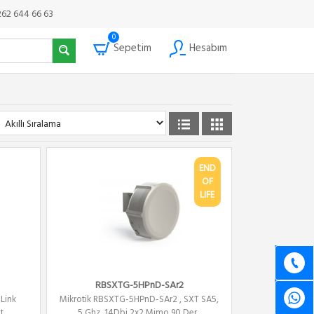
262 644 66 63
0
Sepetim
Hesabım
END
OF
LIFE
RBSXTG-5HPnD-SAr2
Link
Mikrotik RBSXTG-5HPnD-SAr2 , SXT SA5,
t
5 Ghz, 14Dbi 2x2 Mimo 90 Der...