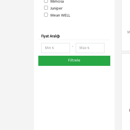
Mimosa
Juniper
Mean WELL
S-Link
DeltaLink
M
RedLine
Fiyat Aralığı
RF Elements
-
NetElastic
Paessler
Filtrele
TENDA
Compex
Ruijie
Everest
Pisces
Extralink
Schneider Electric
Panasonic
DMA-SOFT
YeaLink