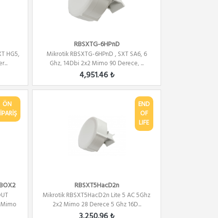
RBSXTG-6HPnD
XT HG5,
Mikrotik RBSXTG-6HPnD , SXT SA6, 6
...
Ghz, 14Dbi 2x2 Mimo 90 Derece, ...
4,951.46 ₺
ÖN
END
İPARİŞ
OF
LIFE
EBOX2
RBSXT5HacD2n
OUT
Mikrotik RBSXT5HacD2n Lite 5 AC 5Ghz
2 Mimo
2x2 Mimo 28 Derece 5 Ghz 16D...
3,250.96 ₺