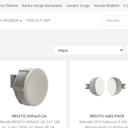
best Ödeme
Banka Hesap Numaraları
Garanti Sorgu
Havale Bildirimi
0 
R ÜRÜNLER
PON OLT-ONT
RBSXTG-5HPacD-SA
RBSXTG-SaR2-PACK
ikrotik RBSXTG-5HPacD-SA, SXT SA5
Mikrotik SXTG Kablosuz 5 Ghz 
ac, 5 Ghz, 13Dbi,2x2 Mimo 90 De...
Aktarımı Point To Multipoin