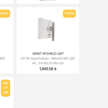
YOLDA
YOLDA
WINET-RFSHIELD-QRT
RİSİ
SXT RF Sinyal Kalkanı - Mikrotik QRT,QRT
AC , 2.4 Ghz /5 Ghz için
1,900.56 ₺
END
OF
LIFE