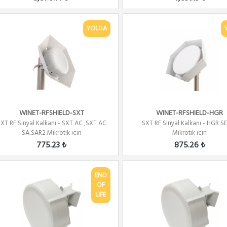
YOLDA
WINET-RFSHIELD-SXT
WINET-RFSHIELD-HGR
XT RF Sinyal Kalkanı - SXT AC ,SXT AC
SXT RF Sinyal Kalkanı - HGR SE
SA,SAR2 Mikrotik için
Mikrotik için
775.23 ₺
875.26 ₺
END
OF
LIFE