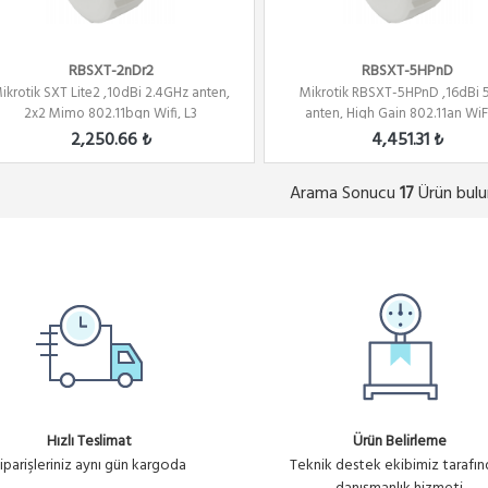
RBSXT-2nDr2
RBSXT-5HPnD
ikrotik SXT Lite2 ,10dBi 2.4GHz anten,
Mikrotik RBSXT-5HPnD ,16dBi
2x2 Mimo 802.11bgn Wifi, L3
anten, High Gain 802.11an WiFi
2,250.66 ₺
4,451.31 ₺
Arama Sonucu
Ürün bulu
17
Hızlı Teslimat
Ürün Belirleme
iparişleriniz aynı gün kargoda
Teknik destek ekibimiz tarafı