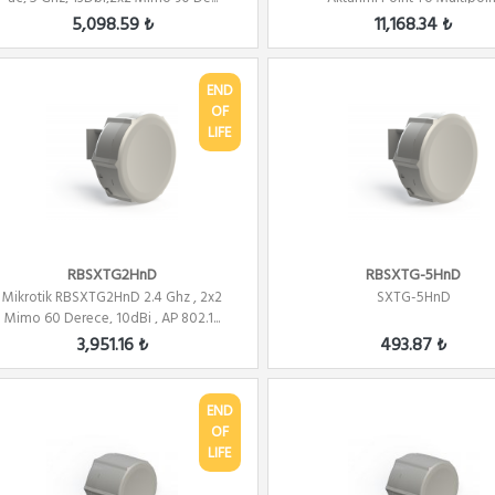
5,098.59 ₺
11,168.34 ₺
END
OF
LIFE
RBSXTG2HnD
RBSXTG-5HnD
Mikrotik RBSXTG2HnD 2.4 Ghz , 2x2
SXTG-5HnD
Mimo 60 Derece, 10dBi , AP 802.1...
3,951.16 ₺
493.87 ₺
END
OF
LIFE