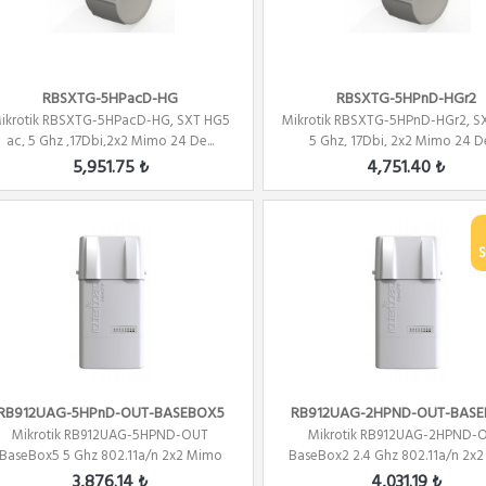
RBSXTG-5HPacD-HG
RBSXTG-5HPnD-HGr2
ikrotik RBSXTG-5HPacD-HG, SXT HG5
Mikrotik RBSXTG-5HPnD-HGr2, S
ac, 5 Ghz ,17Dbi,2x2 Mimo 24 De...
5 Ghz, 17Dbi, 2x2 Mimo 24 Der
5,951.75 ₺
4,751.40 ₺
S
RB912UAG-5HPnD-OUT-BASEBOX5
RB912UAG-2HPND-OUT-BAS
Mikrotik RB912UAG-5HPND-OUT
Mikrotik RB912UAG-2HPND-
BaseBox5 5 Ghz 802.11a/n 2x2 Mimo
BaseBox2 2.4 Ghz 802.11a/n 2x
PTP/...
PT...
3,876.14 ₺
4,031.19 ₺