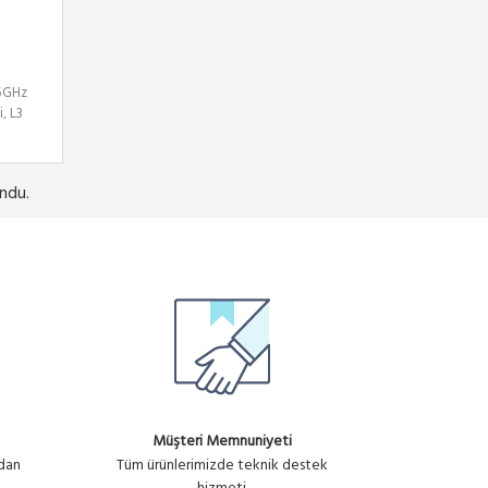
 5GHz
, L3
ndu.
Müşteri Memnuniyeti
ndan
Tüm ürünlerimizde teknik destek