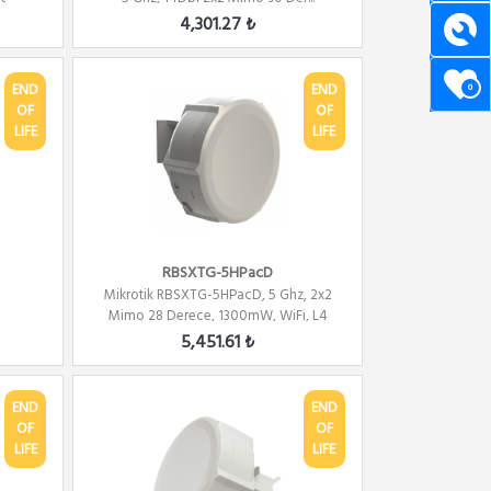
4,301.27 ₺
END
END
0
OF
OF
LIFE
LIFE
RBSXTG-5HPacD
Mikrotik RBSXTG-5HPacD, 5 Ghz, 2x2
Mimo 28 Derece, 1300mW, WiFi, L4
5,451.61 ₺
END
END
OF
OF
LIFE
LIFE