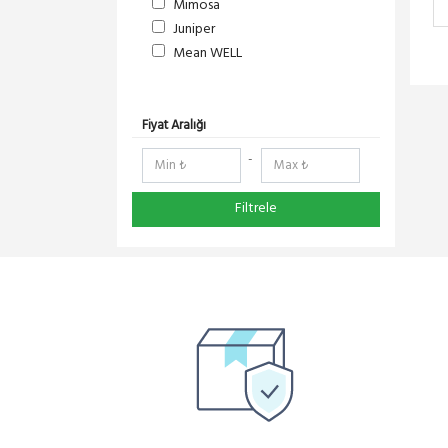
Mimosa
Juniper
Mean WELL
S-Link
DeltaLink
RedLine
Fiyat Aralığı
RF Elements
-
NetElastic
Paessler
Filtrele
TENDA
Compex
Ruijie
Pisces
Everest
Extralink
DMA-SOFT
Schneider Electric
Panasonic
YeaLink