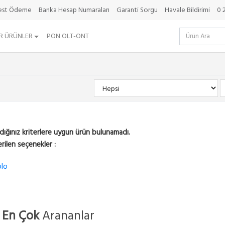
best Ödeme
Banka Hesap Numaraları
Garanti Sorgu
Havale Bildirimi
0 
R ÜRÜNLER
PON OLT-ONT
dığınız kriterlere uygun ürün bulunamadı.
rilen seçenekler :
lo
| En Çok
Arananlar