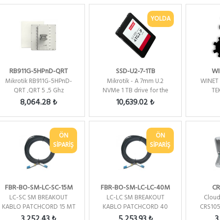
YOLDA
RB911G-5HPnD-QRT
SSD-U2-7-1TB
WI
Mikrotik RB911G-5HPnD-
Mikrotik - A 7mm U.2
WINET
QRT ,QRT 5 ,5 Ghz
NVMe 1 TB drive for the
TE
,24Dbi,2x2 Mimo 10
RDS2216
8,064.28 ₺
10,639.02 ₺
Derece,...
ÖN
ÖN
SİPARİŞ
SİPARİŞ
FBR-BO-SM-LC-SC-15M
FBR-BO-SM-LC-LC-40M
CR
LC-SC SM BREAKOUT
LC-LC SM BREAKOUT
Cloud
KABLO PATCHCORD 15 MT
KABLO PATCHCORD 40
CRS105
MT
Layer3, 
3,252.43 ₺
5,253.93 ₺
3