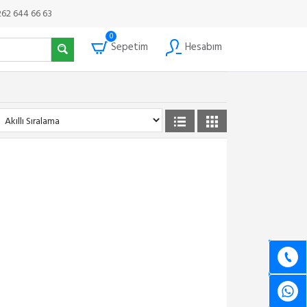
262 644 66 63
0
Sepetim
Hesabım