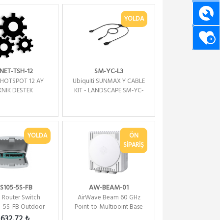
YOLDA
0
NET-TSH-12
SM-YC-L3
 HOTSPOT 12 AY
Ubiquiti SUNMAX Y CABLE
KNIK DESTEK
KIT - LANDSCAPE SM-YC-
L3
YOLDA
ÖN
SİPARİŞ
S105-5S-FB
AW-BEAM-01
 Router Switch
AirWave Beam 60 GHz
-5S-FB Outdoor
Point-to-Multipoint Base
5x SFP Gigabit,L5
Station
,632.72 ₺