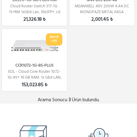
CRS317-1G-16S-PLUS-RM
MW-LRS-200-48
Cloud Router Switch 317-1G-
MEANWELL 48V 200W 4.4A DC
1S+RM 1xGbit Lan, 16xSFP+, L6
MONOFAZE METAL KASA
Rack Mount
21,326.18 ₺
2,001.45 ₺
END OF
LIFE
CCR1072-1G-8S-PLUS
EOL - Cloud Core Router 1072-
1G-8S+ 16 GB RAM, 1x Gbit LAN,
8xSFP+...
153,023.85 ₺
Arama Sonucu
Ürün bulundu.
3