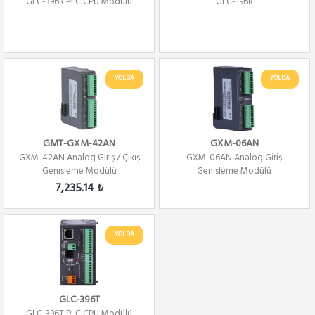
GLC-396R PLC CPU Modülü
GLC-196R
YOLDA
YOLDA
GMT-GXM-42AN
GXM-06AN
GXM-42AN Analog Giriş / Çıkış
GXM-06AN Analog Giriş
Genişleme Modülü
Genişleme Modülü
7,235.14 ₺
YOLDA
GLC-396T
GLC-396T PLC CPU Modülü