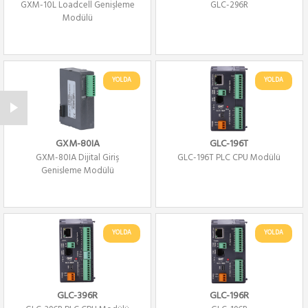
GXM-10L Loadcell Genişleme
GLC-296R
Modülü
YOLDA
YOLDA
GXM-80IA
GLC-196T
GXM-80IA Dijital Giriş
GLC-196T PLC CPU Modülü
Genişleme Modülü
YOLDA
YOLDA
GLC-396R
GLC-196R