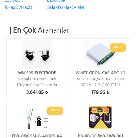
L23UGSR-
L23UGSR-
5HaxD2HaxD
5HaxD2HaxD-NM
| En Çok
Arananlar
YOLDA
WN-S09-ELECTRODE
WINET-GPON-CAS-APC-1-2
Signal Fire Fiber Optik
WINET - SC/APC KASET TIPI
Füzyon Cihaz Elektrodu
GPON 1:2 PLC SPLITTER
3,641.85 ₺
179.66 ₺
YOLDA
FBR-OBK-SM-G-4CORE-AA
BD-RBLDF-5nD-EWR-301