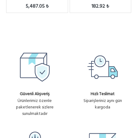
Anten, 802.11an/a...
5,487.05 ₺
182.92 ₺
Güvenli Alışveriş
Hızlı Teslimat
Ürünlerimiz özenle
Siparişleriniz aynı gün
paketlenerek sizlere
kargoda
sunulmaktadır