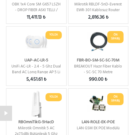
OBK 1x4 Core SM G657 LSZH
Mikrotik RBLDF-5nD-Everest
- DROP FIBER ASKI TELLI /
EWR-301 Kablosuz Router
2000 METRE
Bundle Ka
11,411.13 ₺
2,816.36 ₺
YOLDA
ÖN
SİPARİŞ
UAP-AC-LR-5
FBR-BO-SM-SC-SC-70M
UniFi AC-LR - 2.4 - 5 Ghz Dual
BREAKOUT Hazır Fiber Kablo
Band AC Long Range AP 5 Li
- SC-SC 70 Metre
Paket 3x...
5,451.61 ₺
990.00 ₺
YOLDA
ÖN
SİPARİŞ
RBOmniTikG-5HacD
LAN-ROLE-EK-POE
Mikrotik Omnitik 5 AC
LAN GSM EK POE Modülü
2x7.5dBi Bütünleşik 5 Ghz