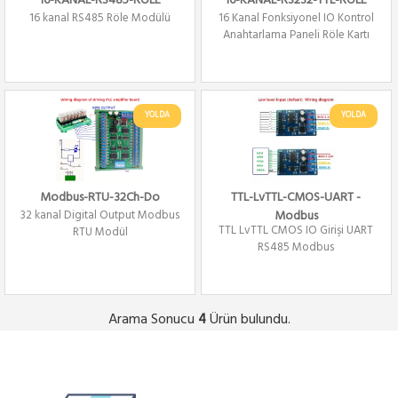
16-KANAL-RS485-ROLE
16-KANAL-RS232-TTL-ROLE
16 kanal RS485 Röle Modülü
16 Kanal Fonksiyonel IO Kontrol
Anahtarlama Paneli Röle Kartı
YOLDA
YOLDA
Modbus-RTU-32Ch-Do
TTL-LvTTL-CMOS-UART -
32 kanal Digital Output Modbus
Modbus
TTL LvTTL CMOS IO Girişi UART
RTU Modül
RS485 Modbus
Arama Sonucu
Ürün bulundu.
4