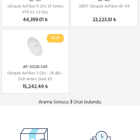
AF-3X
AF-4X
Ubiquiti AirFiber 5 Ghz 3X Series
UBNT Ubiquiti AirFiber AF-4X
PTP 3.3-3.9 Ghz
44,399.01 ₺
23,223.33 ₺
YOLDA
AF-3G26-S45
Ubiquiti AirFiber 3 Ghz - 26 dBi -
Dish Anten Slant 45
15,242.49 ₺
Arama Sonucu
Ürün bulundu.
3