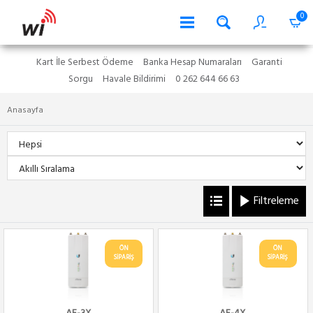
0
Kart İle Serbest Ödeme
Banka Hesap Numaraları
Garanti
Sorgu
Havale Bildirimi
0 262 644 66 63
Anasayfa
Filtreleme
ÖN
ÖN
SİPARİŞ
SİPARİŞ