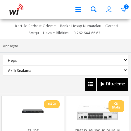
0
Kart İle Serbest Ödeme
Banka Hesap Numaraları
Garanti
Sorgu
Havale Bildirimi
0 262 644 66 63
Anasayfa
Filtreleme
YOLDA
ÖN
SİPARİŞ