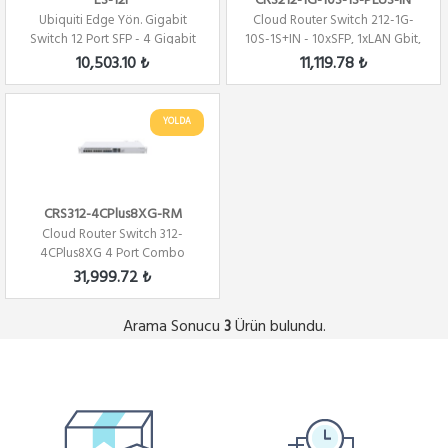
ES-12F
CRS212-1G-10S-1S-PLUS-IN
Ubiquiti Edge Yön. Gigabit
Cloud Router Switch 212-1G-
Switch 12 Port SFP - 4 Gigabit
10S-1S+IN - 10xSFP, 1xLAN Gbit,
Ethernet...
1xSFP+ ...
10,503.10 ₺
11,119.78 ₺
YOLDA
CRS312-4CPlus8XG-RM
Cloud Router Switch 312-
4CPlus8XG 4 Port Combo
10Gbit SFP+ Eth , ...
31,999.72 ₺
Arama Sonucu
Ürün bulundu.
3