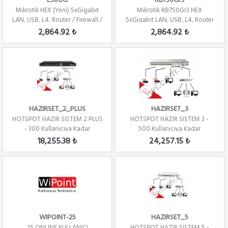
E50UG
RB750Gr3
Mikrotik HEX (Yeni) 5xGigabit
Mikrotik RB750Gr3 HEX
LAN, USB, L4, Router / Firewall /
5xGigabit LAN, USB, L4, Router
H...
/ Firewall / ...
2,864.92 ₺
2,864.92 ₺
HAZIRSET_2_PLUS
HAZIRSET_3
HOTSPOT HAZIR SISTEM 2 PLUS
HOTSPOT HAZIR SISTEM 3 -
- 300 Kullanıcıya Kadar
500 Kullanıcıya Kadar
18,255.38 ₺
24,257.15 ₺
WIPOINT-25
HAZIRSET_5
25 ONLINE KULLANICI
HOTSPOT HAZIR SISTEM 5 -