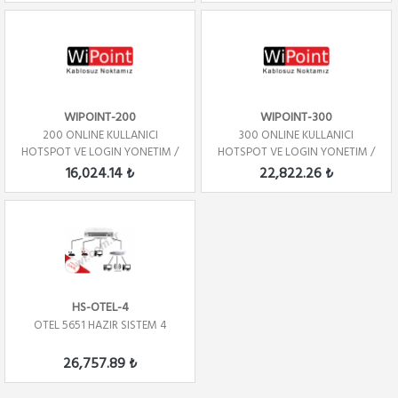
WIPOINT-200
WIPOINT-300
200 ONLINE KULLANICI
300 ONLINE KULLANICI
HOTSPOT VE LOGIN YONETIM /
HOTSPOT VE LOGIN YONETIM /
YILLIK
YILLIK
16,024.14 ₺
22,822.26 ₺
HS-OTEL-4
OTEL 5651 HAZIR SISTEM 4
26,757.89 ₺