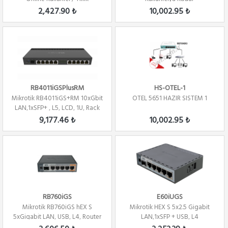
2,427.90 ₺
10,002.95 ₺
RB4011iGSPlusRM
HS-OTEL-1
Mikrotik RB4011iGS+RM 10xGbit
OTEL 5651 HAZIR SISTEM 1
LAN,1xSFP+ , L5, LCD, 1U, Rack
Mount...
9,177.46 ₺
10,002.95 ₺
RB760iGS
E60iUGS
Mikrotik RB760iGS hEX S
Mikrotik HEX S 5x2.5 Gigabit
5xGigabit LAN, USB, L4, Router
LAN,1xSFP + USB, L4
/ Firewall ...