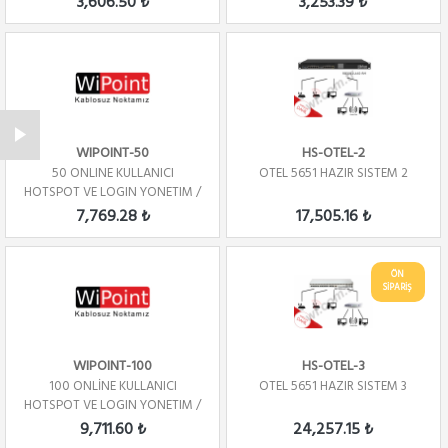
3,606.50 ₺
3,253.39 ₺
WIPOINT-50
HS-OTEL-2
50 ONLINE KULLANICI
OTEL 5651 HAZIR SISTEM 2
HOTSPOT VE LOGIN YONETIM /
YILLIK
7,769.28 ₺
17,505.16 ₺
ÖN
SİPARİŞ
WIPOINT-100
HS-OTEL-3
100 ONLİNE KULLANICI
OTEL 5651 HAZIR SISTEM 3
HOTSPOT VE LOGIN YONETIM /
YILLIK
9,711.60 ₺
24,257.15 ₺