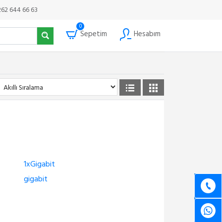
262 644 66 63
0
Sepetim
Hesabım
1xGigabit
gigabit