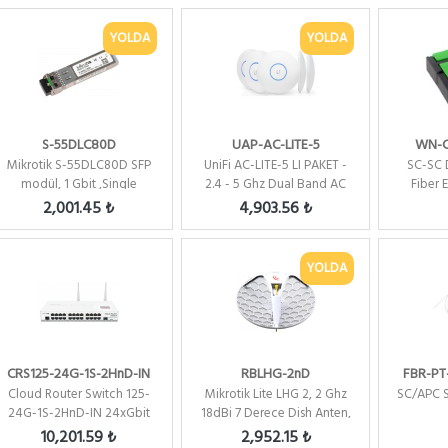
YOLDA
YOLDA
S-55DLC80D
UAP-AC-LITE-5
WN-C
Mikrotik S-55DLC80D SFP
UniFi AC-LITE-5 LI PAKET -
SC-SC 
modül, 1 Gbit ,Single
2.4 - 5 Ghz Dual Band AC
Fiber 
Mod(SM), 1.25G,80KM ...
Lite Edition ...
2,001.45 ₺
4,903.56 ₺
YOLDA
CRS125-24G-1S-2HnD-IN
RBLHG-2nD
FBR-PT
Cloud Router Switch 125-
Mikrotik Lite LHG 2, 2 Ghz
SC/APC S
24G-1S-2HnD-IN 24xGbit
18dBi 7 Derece Dish Anten,
Lan, 1xSFP, 2.4Ghz...
2x2 802.11an...
10,201.59 ₺
2,952.15 ₺