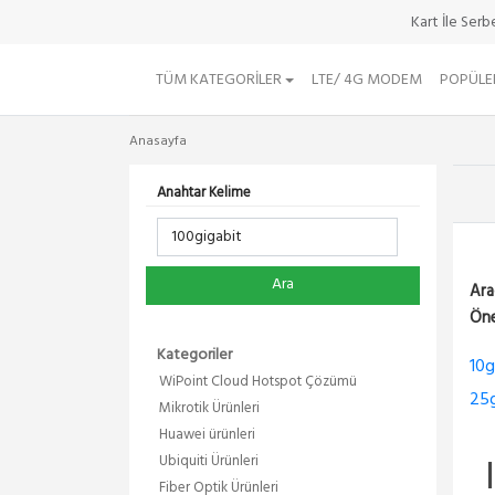
Kart İle Ser
TÜM KATEGORILER
LTE/ 4G MODEM
POPÜLE
Anasayfa
Anahtar Kelime
Ara
Ara
Öne
Kategoriler
10g
WiPoint Cloud Hotspot Çözümü
25g
Mikrotik Ürünleri
Huawei ürünleri
Ubiquiti Ürünleri
Fiber Optik Ürünleri