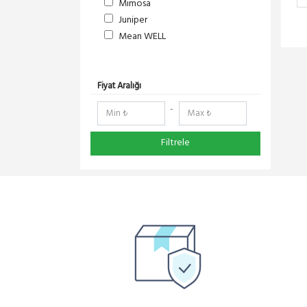
Mimosa
Juniper
Mean WELL
S-Link
DeltaLink
RedLine
Fiyat Aralığı
RF Elements
-
NetElastic
Paessler
Filtrele
TENDA
Compex
Ruijie
Everest
Pisces
Extralink
Schneider Electric
Panasonic
DMA-SOFT
YeaLink