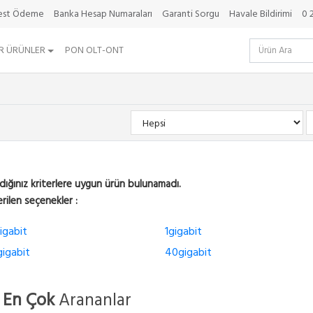
best Ödeme
Banka Hesap Numaraları
Garanti Sorgu
Havale Bildirimi
0 
R ÜRÜNLER
PON OLT-ONT
dığınız kriterlere uygun ürün bulunamadı.
rilen seçenekler :
igabit
1gigabit
igabit
40gigabit
| En Çok
Arananlar