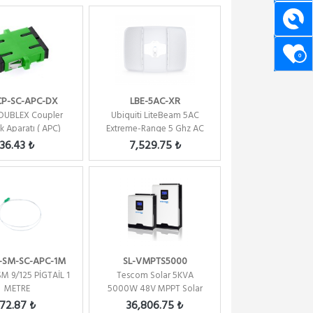
0
P-SC-APC-DX
LBE-5AC-XR
DUBLEX Coupler
Ubiquiti LiteBeam 5AC
Ek Aparatı ( APC)
Extreme-Range 5 Ghz AC
30KM Menzil Dış Orta...
36.43 ₺
7,529.75 ₺
-SM-SC-APC-1M
SL-VMPTS5000
M 9/125 PİGTAİL 1
Tescom Solar 5KVA
METRE
5000W 48V MPPT Solar
Inverter VMPTS5000
72.87 ₺
36,806.75 ₺