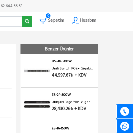
Ubiquiti Edge Yön. Gigab...
262 644 66 63
19,986.12₺ + KDV
0
Sepetim
Hesabım
US-24-250W
Unifi Switch POE+ Gigabi...
22,120.56₺ + KDV
Benzer Ürünler
US-48-500W
Unifi Switch POE+ Gigabi...
44,597.67₺ + KDV
ES-24-500W
Ubiquiti Edge Yön. Gigab...
28,430.26₺ + KDV
ES-16-150W