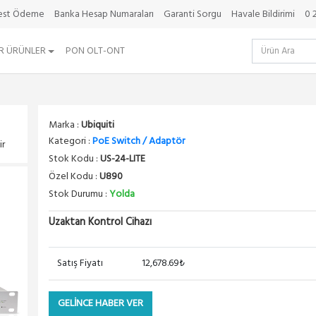
best Ödeme
Banka Hesap Numaraları
Garanti Sorgu
Havale Bildirimi
0 
R ÜRÜNLER
PON OLT-ONT
Marka :
Ubiquiti
Kategori :
PoE Switch / Adaptör
ir
Stok Kodu :
US-24-LITE
Özel Kodu :
U890
Stok Durumu :
Yolda
Uzaktan Kontrol Cihazı
Satış Fiyatı
12,678.69₺
GELİNCE HABER VER