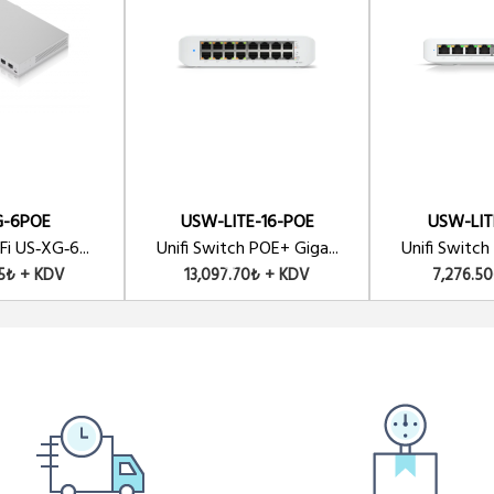
Ü
oE+ 2x SFP 150WATT
Ü
ort 500Watt 2xSFP - Yönetilebilir
G-6POE
USW-LITE-16-POE
USW-LIT
Ü
E+ 48x1Gbit Eth + 2x SFP + 2x SFP+ 750 Watt
Fi US‑XG‑6...
Unifi Switch POE+ Giga...
Unifi Switch
35₺ + KDV
13,097.70₺ + KDV
7,276.5
Ü
t 150Watt 2xSFP - Yönetilebilir
Ü