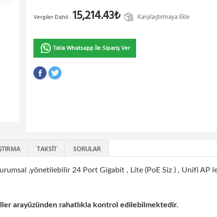
15,214.43₺
Karşılaştırmaya Ekle
Vergiler Dahil :
Tıkla Whatsapp İle Sipariş Ver
ŞTIRMA
TAKSIT
SORULAR
urumsal ,yönetilebilir 24 Port Gigabit , Lite (PoE Siz ) , Unifi AP l
ller arayüzünden rahatlıkla kontrol edilebilmektedir.