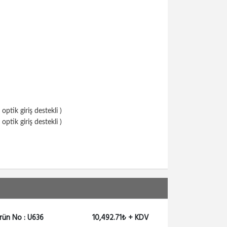
Unifi Gigabit Switch , US-8
Fiyat Sorunuz
ES-24-LITE
Ubiquiti Edge Yön. Gigab...
10,492.71₺ + KDV
ES-48-LITE
ptik giriş destekli )
Ubiquiti Edge Yön. Gigab...
ptik giriş destekli )
19,236.64₺ + KDV
ES-48-500W
Ubiquiti Edge Yön. Gigab...
42,493.30₺ + KDV
rün No : U636
10,492.71₺ + KDV
ES-24-250W