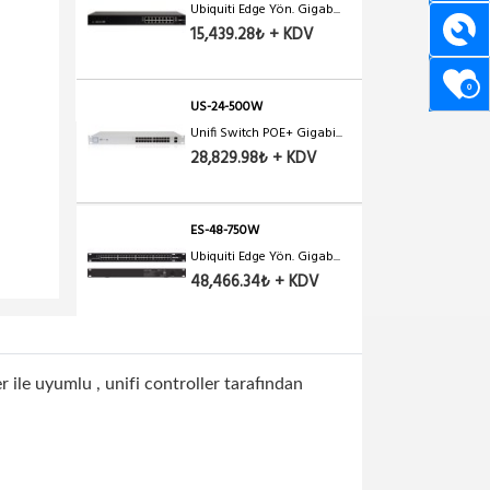
Ubiquiti Edge Yön. Gigab...
15,439.28₺ + KDV
0
US-24-500W
Unifi Switch POE+ Gigabi...
28,829.98₺ + KDV
ES-48-750W
Ubiquiti Edge Yön. Gigab...
48,466.34₺ + KDV
US-8-150W
Unifi Switch POE+ Gigabi...
er ile uyumlu , unifi controller tarafından
11,442.05₺ + KDV
US-8