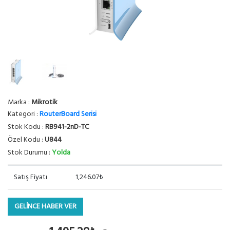
Marka :
Mikrotik
Kategori :
RouterBoard Serisi
Stok Kodu :
RB941-2nD-TC
Özel Kodu :
U844
Stok Durumu :
Yolda
Satış Fiyatı
1,246.07₺
GELİNCE HABER VER