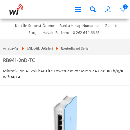
0
Kart İle Serbest Ödeme
Banka Hesap Numaraları
Garanti
Sorgu
Havale Bildirimi
0 262 644 66 63
Anasayfa
Mikrotik Ürünleri
RouterBoard Serisi
RB941-2nD-TC
Mikrotik RB941-2nD hAP Lite TowerCase 2x2 Mimo 2.4 Ghz 802.b/g/n
Wifi AP L4