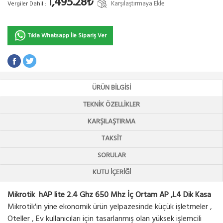
1,495.28₺
Karşılaştırmaya Ekle
Vergiler Dahil :
Tıkla Whatsapp İle Sipariş Ver
ÜRÜN BILGISI
TEKNIK ÖZELLIKLER
KARŞILAŞTIRMA
TAKSIT
SORULAR
KUTU İÇERIĞI
Mikrotik hAP lite 2.4 Ghz 650 Mhz İç Ortam AP ,L4 Dik Kasa
Mikrotik'in yine ekonomik ürün yelpazesinde küçük işletmeler ,
Oteller , Ev kullanıcıları için tasarlanmış olan yüksek işlemcili