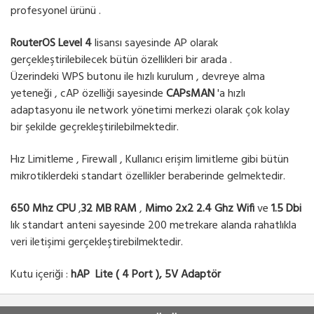
profesyonel ürünü .
RouterOS Level 4
lisansı sayesinde AP olarak
gerçekleştirilebilecek bütün özellikleri bir arada .
Üzerindeki WPS butonu ile hızlı kurulum , devreye alma
yeteneği , cAP özelliği sayesinde
CAPsMAN
'a hızlı
adaptasyonu ile network yönetimi merkezi olarak çok kolay
bir şekilde geçrekleştirilebilmektedir.
Hız Limitleme , Firewall , Kullanıcı erişim limitleme gibi bütün
mikrotiklerdeki standart özellikler beraberinde gelmektedir.
650 Mhz CPU
,
32 MB RAM
,
Mimo 2x2 2.4 Ghz Wifi
ve
1.5 Dbi
lık standart anteni sayesinde 200 metrekare alanda rahatlıkla
veri iletişimi gerçekleştirebilmektedir.
Kutu içeriği :
hAP Lite ( 4 Port ), 5V Adaptör