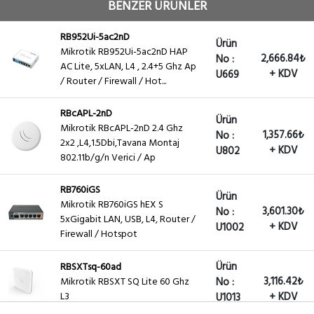
BENZER ÜRÜNLER
RB952Ui-5ac2nD
Ürün
Mikrotik RB952Ui-5ac2nD HAP
2,666.84₺
No :
AC Lite, 5xLAN, L4 , 2.4+5 Ghz Ap
+ KDV
U669
/ Router / Firewall / Hot...
RBcAPL-2nD
Ürün
Mikrotik RBcAPL-2nD 2.4 Ghz
1,357.66₺
No :
2x2 ,L4,1.5Dbi,Tavana Montaj
+ KDV
U802
802.11b/g/n Verici / Ap
RB760iGS
Ürün
Mikrotik RB760iGS hEX S
3,601.30₺
No :
5xGigabit LAN, USB, L4, Router /
+ KDV
U1002
Firewall / Hotspot
Ürün
RBSXTsq-60ad
3,116.42₺
Mikrotik RBSXT SQ Lite 60 Ghz
No :
L3
+ KDV
U1013