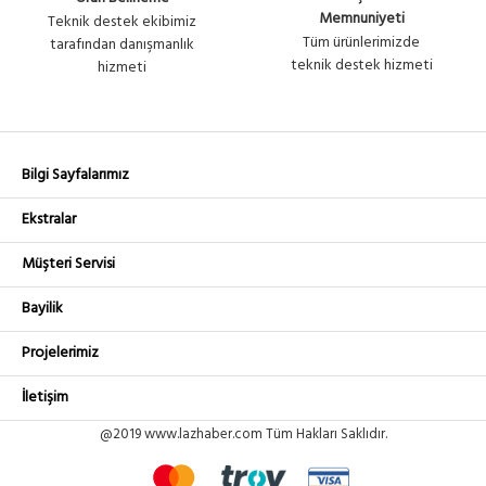
Repeater+Access Point+Bridge
U808
Memnuniyeti
Teknik destek ekibimiz
Kablosu...
Tüm ürünlerimizde
tarafından danışmanlık
teknik destek hizmeti
hizmeti
Bilgi Sayfalarımız
Ekstralar
Müşteri Servisi
Bayilik
Projelerimiz
İletişim
@2019 www.lazhaber.com Tüm Hakları Saklıdır.