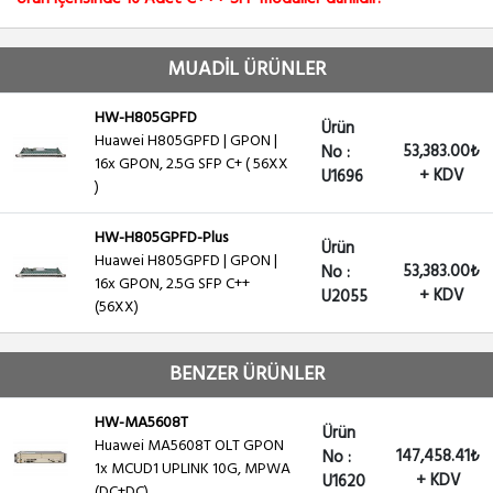
MUADİL ÜRÜNLER
HW-H805GPFD
Ürün
Huawei H805GPFD | GPON |
53,383.00₺
No :
16x GPON, 2.5G SFP C+ ( 56XX
+ KDV
U1696
)
HW-H805GPFD-Plus
Ürün
Huawei H805GPFD | GPON |
53,383.00₺
No :
16x GPON, 2.5G SFP C++
+ KDV
U2055
(56XX)
BENZER ÜRÜNLER
HW-MA5608T
Ürün
Huawei MA5608T OLT GPON
147,458.41₺
No :
1x MCUD1 UPLINK 10G, MPWA
+ KDV
U1620
(DC+DC)