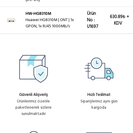
Ürün
HW-HG8310M
630.89₺ +
Huawei HG8310M | ONT | 1x
No :
KDV
GPON, 1x RJ45 1000Mb/s
U1697
Güvenli Alışveriş
Hızlı Teslimat
Ürünlerimiz özenle
Siparişleriniz aynı gün
paketlenerek sizlere
kargoda
sunulmaktadır