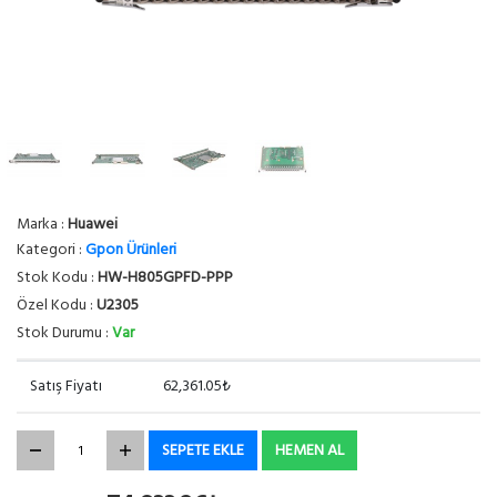
Marka :
Huawei
Kategori :
Gpon Ürünleri
Stok Kodu :
HW-H805GPFD-PPP
Özel Kodu :
U2305
Stok Durumu :
Var
Satış Fiyatı
62,361.05₺
SEPETE EKLE
HEMEN AL