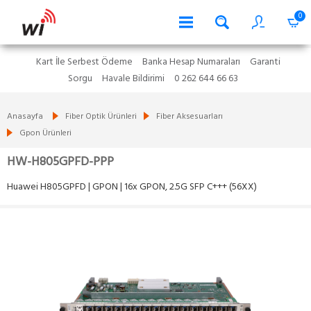
0
Kart İle Serbest Ödeme
Banka Hesap Numaraları
Garanti
Sorgu
Havale Bildirimi
0 262 644 66 63
Anasayfa
Fiber Optik Ürünleri
Fiber Aksesuarları
Gpon Ürünleri
HW-H805GPFD-PPP
Huawei H805GPFD | GPON | 16x GPON, 2.5G SFP C+++ (56XX)