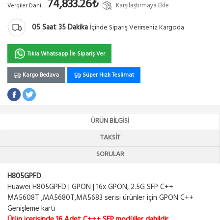
74,833.26₺
Karşılaştırmaya Ekle
Vergiler Dahil :
05
Saat
35
Dakika
İçinde Sipariş Verirseniz Kargoda
Tıkla Whatsapp İle Sipariş Ver
Kargo Bedava
Süper Hızlı Teslimat
ÜRÜN BILGISI
TAKSIT
SORULAR
H805GPFD
Huawei H805GPFD | GPON | 16x GPON, 2.5G SFP C++
MA5608T ,MA5680T,MA5683 serisi ürünler için GPON C++
Genişleme kartı
Ürün içerisinde 16 Adet C+++ SFP modüller dahildir.