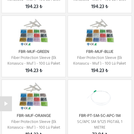
- SARI
- KIRM...
194.23 ₺
194.23 ₺
FBR-MUF-GREEN
FBR-MUF-BLUE
Fiber Protection Sleeve (Ek
Fiber Protection Sleeve (Ek
Koruyucu - Muf ) - 100 Lü Paket
Koruyucu - Muf ) - 100 Lü Paket
- YEŞİ...
- MAVİ
194.23 ₺
194.23 ₺
FBR-MUF-ORANGE
FBR-PT-SM-SC-APC-1M
Fiber Protection Sleeve (Ek
SC/APC SM 9/125 PİGTAİL 1
Koruyucu - Muf ) - 100 Lü Paket
METRE
- TURU...