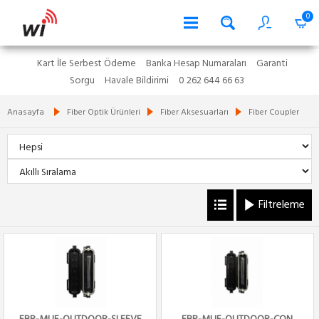
0
Kart İle Serbest Ödeme
Banka Hesap Numaraları
Garanti
Sorgu
Havale Bildirimi
0 262 644 66 63
Anasayfa
Fiber Optik Ürünleri
Fiber Aksesuarları
Fiber Coupler
Filtreleme