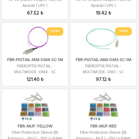
Aparatı ( UPC )
Aparatı ( UPC )
67.52 ₺
19.42 ₺
YOLDA
YOLDA
FBR-PIGTAIL-MM-OM4-SC-1M
FBR-PIGTAIL-MM-OM3-SC-1M
FIBEROPTIK PIGTAIL -
FIBEROPTIK PIGTAIL -
MULTIMODE -OM4 - SC
MULTIMODE -OM3 - SC
CONNECTOR -1 CORE - 1 ME...
CONNECTOR -1 CORE - 1 ME...
121.40 ₺
97.12 ₺
FBR-MUF-YELLOW
FBR-MUF-RED
Fiber Protection Sleeve (Ek
Fiber Protection Sleeve (Ek
Koruyucu - Muf ) - 100 Lü Paket
Koruyucu - Muf ) - 100 Lü Paket