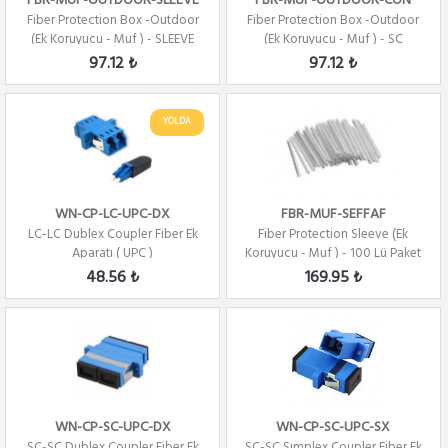
FBR-MUF-OUTDOOR-SLEEVE
FBR-MUF-OUTDOOR-CON
Fiber Protection Box -Outdoor
Fiber Protection Box -Outdoor
(Ek Koruyucu - Muf ) - SLEEVE
(Ek Koruyucu - Muf ) - SC
TIPI
KONNEKTOR ...
97.12 ₺
97.12 ₺
YOLDA
WN-CP-LC-UPC-DX
FBR-MUF-SEFFAF
LC-LC Dublex Coupler Fiber Ek
Fiber Protection Sleeve (Ek
Aparatı ( UPC )
Koruyucu - Muf ) - 100 Lü Paket
48.56 ₺
169.95 ₺
WN-CP-SC-UPC-DX
WN-CP-SC-UPC-SX
SC-SC Dublex Coupler Fiber Ek
SC-SC Sımplex Coupler Fiber Ek