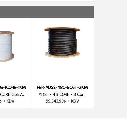
G-1CORE-1KM
FBR-ADSS-48C-8C6T-2KM
FBR-ADSS-24
 CORE G657...
ADSS - 48 CORE - 8 Cor...
ADSS - 24 COR
8₺ + KDV
99,543.90₺ + KDV
82,063.0