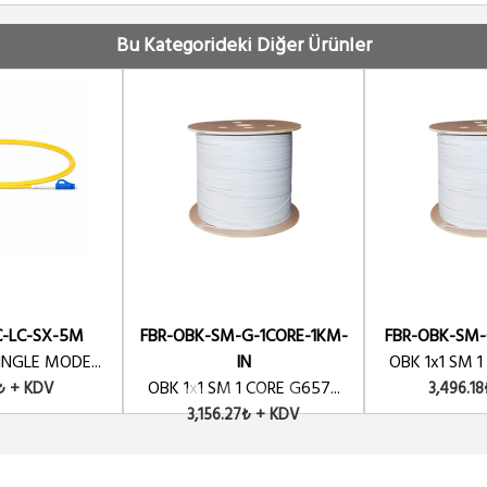
Bu Kategorideki Diğer Ürünler
C-LC-SX-5M
FBR-OBK-SM-G-1CORE-1KM-
FBR-OBK-SM-
INGLE MODE...
IN
OBK 1x1 SM 1
OBK 1x1 SM 1 CORE G657...
₺ + KDV
3,496.1
3,156.27₺ + KDV