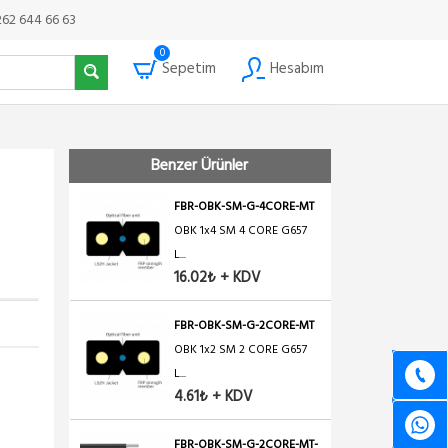
262 644 66 63
0
Sepetim
Hesabım
Benzer Ürünler
FBR-OBK-SM-G-4CORE-MT
OBK 1x4 SM 4 CORE G657
L...
16.02₺ + KDV
FBR-OBK-SM-G-2CORE-MT
OBK 1x2 SM 2 CORE G657
L...
4.61₺ + KDV
FBR-OBK-SM-G-2CORE-MT-