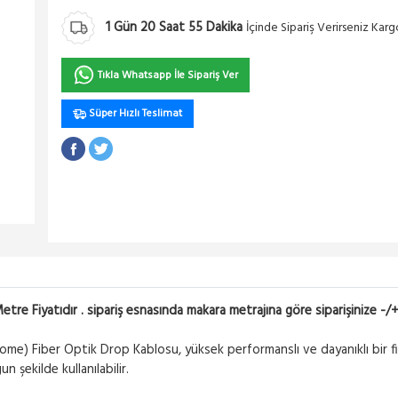
1
Gün
20
Saat
55
Dakika
İçinde Sipariş Verirseniz Kar
Tıkla Whatsapp İle Sipariş Ver
Süper Hızlı Teslimat
re Fiyatıdır . sipariş esnasında makara metrajına göre siparişinize -/+ f
e) Fiber Optik Drop Kablosu, yüksek performanslı ve dayanıklı bir fi
n şekilde kullanılabilir.