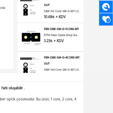
OUT
goda
OBK 1x2 Core SM G 657 LS...
10.68₺ + KDV
0
FBR-OBK-SM-G-1CORE-MT
FTTH Fiber Optik Drop Ka...
3.23₺ + KDV
FBR-OBK-SM-G-4CORE-MT-
OUT
OBK 1x4 Core SM G 657 LS...
12.63₺ + KDV
ark oluşabilir .
ber optik çözümüdür. Bu ürün, 1 core, 2 core, 4