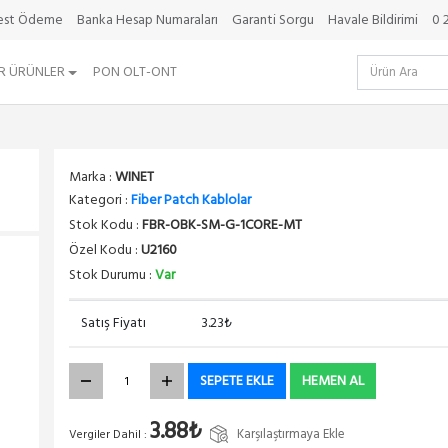
best Ödeme
Banka Hesap Numaraları
Garanti Sorgu
Havale Bildirimi
0 
R ÜRÜNLER
PON OLT-ONT
Marka :
WINET
Kategori :
Fiber Patch Kablolar
Stok Kodu :
FBR-OBK-SM-G-1CORE-MT
Özel Kodu :
U2160
Stok Durumu :
Var
Satış Fiyatı
3.23₺
SEPETE EKLE
HEMEN AL
3.88₺
Karşılaştırmaya Ekle
Vergiler Dahil :