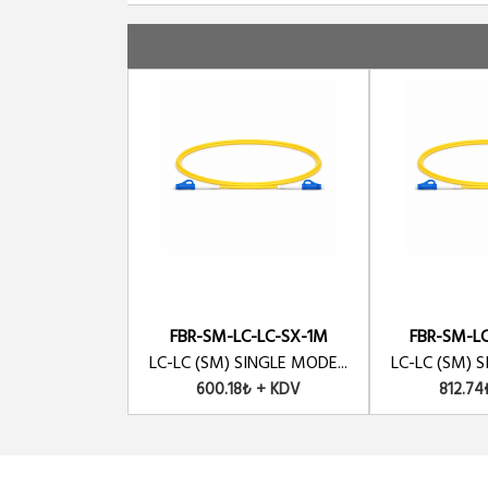
FBR-SM-LC-LC-SX-1M
FBR-SM-L
LC-LC (SM) SINGLE MODE...
LC-LC (SM) S
600.18₺ + KDV
812.74