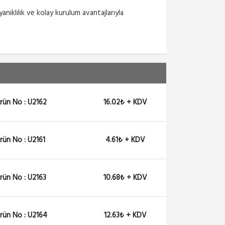
nıklılık ve kolay kurulum avantajlarıyla
rün No : U2162
16.02₺ + KDV
rün No : U2161
4.61₺ + KDV
rün No : U2163
10.68₺ + KDV
rün No : U2164
12.63₺ + KDV