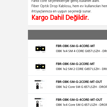
Farklı core seçenekleriyle geniş kullanım alanı.
Fiber Optik Drop Kablosu, hem ev kullanıcıları hem
ihtiyaçlarınıza en uygun seçeneği sunar.
Kargo Dahil Değildir.
FBR-OBK-SM-G-4CORE-MT
OBK 1x4 SM 4 CORE G657 LSZH - DR
FBR-OBK-SM-G-2CORE-MT
OBK 1x2 SM 2 CORE G657 LSZH - DR
FBR-OBK-SM-G-2CORE-MT-OUT
OBK 1x2 Core SM G 657 LSZH - DRO
FBR-OBK-SM-G-4CORE-MT-OUT
OBK 1x4 Core SM G 657 LSZH - DRO