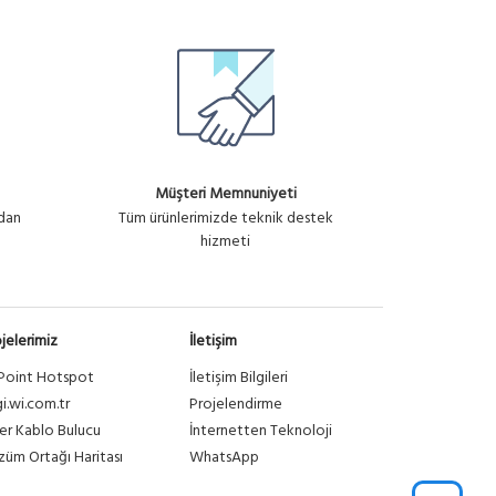
Müşteri Memnuniyeti
ndan
Tüm ürünlerimizde teknik destek
hizmeti
jelerimiz
İletişim
Point Hotspot
İletişim Bilgileri
gi.wi.com.tr
Projelendirme
er Kablo Bulucu
İnternetten Teknoloji
üm Ortağı Haritası
WhatsApp