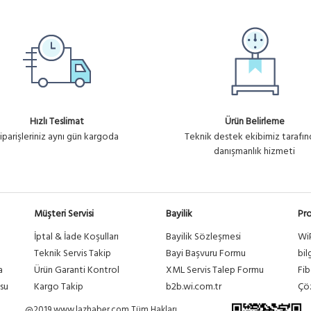
Hızlı Teslimat
Ürün Belirleme
iparişleriniz aynı gün kargoda
Teknik destek ekibimiz tarafı
danışmanlık hizmeti
Müşteri Servisi
Bayilik
Pro
İptal & İade Koşulları
Bayilik Sözleşmesi
Wi
a
Teknik Servis Takip
Bayi Başvuru Formu
bil
a
Ürün Garanti Kontrol
XML Servis Talep Formu
Fib
su
Kargo Takip
b2b.wi.com.tr
Çöz
@2019 www.lazhaber.com Tüm Hakları