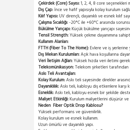
Çekirdek (Core) Sayısı:
1, 2, 4, 8 core seçenekleri
Dış Çap:
İnce ve hafif yapısıyla kolay kurulum sağla
Kılıf Yapısı:
UV dirençli, dayanıklı ve esnek kılıf say
Çalışma Sıcaklığı:
-20°C ile +60°C arasında sorunsuz 
Bükülme Yarıçapı:
Küçük bükülme yarıçapı sayesinde
Tensil Strength:
Yüksek çekme dayanımına sahipti
Kullanım Alanları:
FTTH (Fiber To The Home):
Evlere ve iş yerlerine y
Dış Mekan Kurulumları:
Açık hava koşullarına dayanık
Veri İletişim Ağları:
Yüksek hızda veri iletimi gerekt
Telekomünikasyon:
Telekom şirketleri tarafından ge
Askı Teli Avantajları:
Kolay Kurulum:
Askı teli sayesinde direkler arasında
Dayanıklılık:
Askı teli, kabloyu dış etkenlere karşı 
Esneklik:
Askı teli, kabloyu esnek bir şekilde dest
Maliyet Etkinliği:
Kurulum maliyetlerini düşürür ve 
Neden Fiber Optik Drop Kablosu?
Yüksek performans ve güvenilirlik.
Kolay kurulum ve esnek kullanım.
Uzun ömürlü ve dayanıklı yapı.